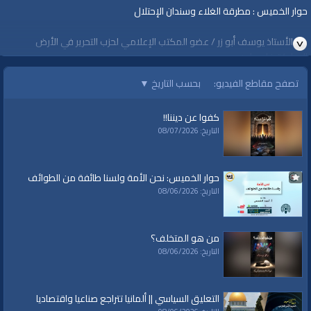
​حوار الخميس : مطرقة الغلاء وسندان الإحتلال
مع الأستاذ يوسف أبو زر / عضو المكتب الإعلامي لحزب التحرير في الأرض
المباركة فلسطين
تصفح مقاطع الفيديو:
بحسب التاريخ
▼
الخميس 20 ربيع الآخر 1443 هـ الموافق 25 تشرين ثاني 2021م
كفوا عن ديننا!!
https://youtu.be/42-df7zR4F8
التاريخ: 08/07/2026
قناة الواقية: انحياز إلى مبدأ الأمة
@قناة الواقية
حوار الخميس: نحن الأمة ولسنا طائفة من الطوائف
#قناة_الواقية
التاريخ: 08/06/2026
www.alwaqiyah.tv | facebook.com/alwaqiyahtube | alwaqiyahtv@twitter
الفئات:
حوارات
من هو المتخلف؟
حوارات
»
حوار الخميس
التاريخ: 08/06/2026
قنوات:
برامج الواقية
التعليق السياسي || ألمانيا تتراجع صناعيا واقتصاديا