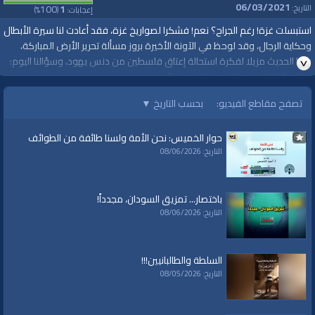
06/03/2021
100
1
التاريخ:
إعجابات:
(
%)
استبسلت غزة! رغم الجراح؟ نعم! فشكرا لصواريخ غزة، فقد أعادت لنا سيرة الأبطال
وحكاية الرجال، وقد لوحظ في الآونة الأخيرة بروز مسألة تحرير الأرض المباركة،
وبدا الحديث مزيلا لفكرة استحالة إعتاق فلسطين من دنس يهود، وسؤالنا اليوم:
ما هو الحل الجذري لقضية فلسطين؟
ما أبرز محطات فلسطين التي من المهم أن يعرفها كل شاب وشابة؟
تصفح مقاطع الفيديو:
بحسب التاريخ
▼
لماذا لا تتحرك جيوش المسلمين؟
ما هو دورنا؟
حوار الخميس: نحن الأمة ولسنا طائفة من الطوائف
التاريخ: 08/06/2026
ضيف الحلقة : الدكتور إبراهيم التميمي
https://youtu.be/ZsQkRSXQx94
باختصار... تمزيق السودان، مجدداً!
قناة الواقية: انحياز إلى مبدأ الأمة
التاريخ: 08/06/2026
@قناة الواقية
#قناة_الواقية
السلطة والطالبانيين!!!
www.alwaqiyah.tv | facebook.com/alwaqiyahtube | alwaqiyahtv@twitter
التاريخ: 08/05/2026
الفئات:
بودكاست