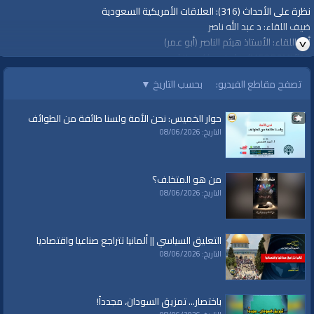
نظرة على الأحداث (316): العلاقات الأمريكية السعودية
ضيف اللقاء: د عبد الله ناصر
أدار اللقاء: الأستاذ هيثم الناصر (أبو عمر)
https://youtu.be/MCQD9MLfl10
تصفح مقاطع الفيديو:
بحسب التاريخ
▼
الجمعة، 21 من رجب الخير 1442هـ| 2021/03/05م
قناة الواقية: انحياز إلى مبدأ الأمة
حوار الخميس: نحن الأمة ولسنا طائفة من الطوائف
www.alwaqiyah.tv | facebook.com/alwaqiyahtv | alwaqiyahtv@twitter
التاريخ: 08/06/2026
@قناة الواقية
#قناة_الواقية
#أمريكا
من هو المتخلف؟
#السعودية
التاريخ: 08/06/2026
#الملك_سلمان
#محمد_بن_سلمان
#بايدن
التعليق السياسي || ألمانيا تتراجع صناعيا واقتصاديا
#خاشقجي
التاريخ: 08/06/2026
#قناة الواقية: انحياز إلى مبدأ الأمة
الفئات:
باختصار... تمزيق السودان، مجدداً!
نظرة على الأحداث