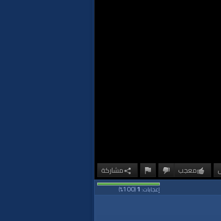
معجب
مشاركة
100
1
إعجابات:
(
%)