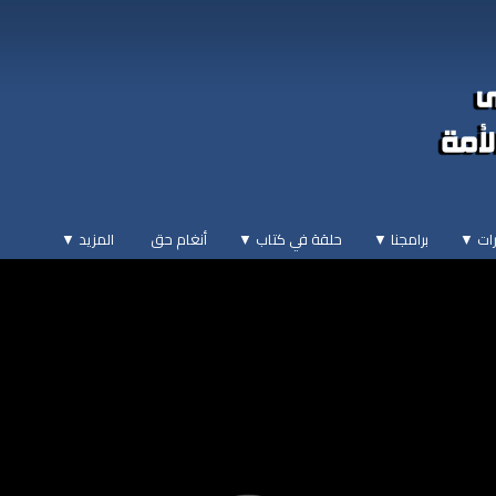
ات ▼
برامجنا ▼
حلقة في كتاب ▼
أنغام حق
المزيد
▼