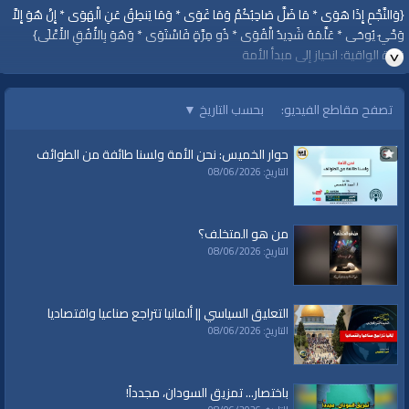
{وَالنَّجْمِ إِذَا هَوَى * مَا ضَلَّ صَاحِبُكُمْ وَمَا غَوَى * وَمَا يَنطِقُ عَنِ الْهَوَى * إِنْ هُوَ إِلاَّ
وَحْيٌ يُوحَى * عَلَّمَهُ شَدِيدُ الْقُوَى * ذُو مِرَّةٍ فَاسْتَوَى * وَهُوَ بِالأُفُقِ الأَعْلَى}
قناة الواقية: انحياز إلى مبدأ الأمة
تصفح مقاطع الفيديو:
بحسب التاريخ
▼
#الواقية
#قناة_الواقية
حوار الخميس: نحن الأمة ولسنا طائفة من الطوائف
www.alwaqiyah.tv | facebook.com/alwaqiyahtv | alwaqiyahtv@twitter
التاريخ: 08/06/2026
الفئات:
أرشيف الواقية
»
وما ينطق عن الهوى
من هو المتخلف؟
قنوات:
التاريخ: 08/06/2026
برامج الواقية
العلامات:
قناة
|
الواقية
|
حديث
|
محمد
|
رسول
|
القتال
|
سبيل
|
وما ينطق عن
التعليق السياسي || ألمانيا تتراجع صناعيا واقتصاديا
الهوى
التاريخ: 08/06/2026
باختصار... تمزيق السودان، مجدداً!