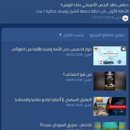
حماس تطرد الرجس الأمريكي بماء الروس!!
الخطبة الأولى من خطبة جمعة للشيخ يوسف مخارزة / بيت
المقدس19/07/2019
قناة الواقية: انحياز إلى مبدأ الأمة
تصفح مقاطع الفيديو:
بحسب التاريخ
▼
@قناة الواقية
#قناة_الواقية
حوار الخميس: نحن الأمة ولسنا طائفة من الطوائف
www.alwaqiyah.tv | facebook.com/alwaqiyahtv | alwaqiyahtv@twitter
التاريخ: 08/06/2026
الفئات:
خطب ودروس
خطب ودروس
»
خطب جمعة
من هو المتخلف؟
التاريخ: 08/06/2026
قنوات:
برامج الواقية
التعليق السياسي || ألمانيا تتراجع صناعيا واقتصاديا
العلامات:
قناة
|
الواقية
|
حماس
|
روسيا
|
فلسطين
|
المقاومة
|
خطبة جمعة
|
التاريخ: 08/06/2026
سوريا
|
النظام السوري
|
هنية
|
محور المقاومة
|
إيران
|
المسجد الأقصى
|
الخلافة
|
يوسف مخارزة
|
بوتين
|
يشار الأسد
|
اسماعيل هنية
|
الزهار
باختصار... تمزيق السودان، مجدداً!