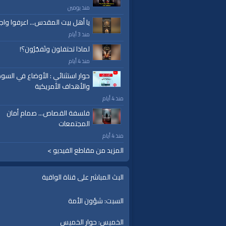
منذ يومين
يا أهل بيت المقدس... اعرفوا واج
منذ 3 أيام
لماذا تحتفلون وتَفجُرُون؟!
منذ 4 أيام
حوار استثنائي : الأوضاع في السود
والأهداف الأمريكية
منذ 4 أيام
فلسفة القصاص... صمام أمان
المجتمعات
منذ 4 أيام
المزيد من مقاطع الفيديو >
البث المباشر على قناة الواقية
السبت: شؤون الأمة
الخميس: حوار الخميس