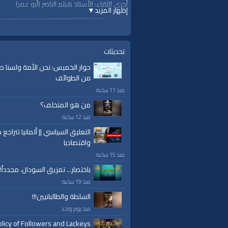
أجرى اللقاء: الأستاذ هيثم الناصر (أبو عمر)
إظهار المزيد
▼
االسبت، 20 رمضان 1440هـ| 2019/05/25م
قناة الواقية: انحياز إلى مبدأ الأمة
@قناة الواقية
#قناة_الواقية
تحديثات
ok.com/alwaqiyahtv | alwaqiyahtv@twitter
حوار الخميس: نحن الأمة ولسنا ط
من الطوائف
الفئات:
منذ 11 ساعة
حوارات
»
شؤون الأمة
من هو المتخلف؟
قنوات:
منذ 12 ساعة
برامج الواقية
التعليق السياسي || ألمانيا تتراجع ص
واقتصاديا
العلامات:
قناة
|
الواقية
|
التغيير
|
الثورات
|
حزب ال
منذ 15 ساعة
باختصار... تمزيق السودان، مجدداً!
منذ 19 ساعة
السلطة والطالبانيين!!!
منذ يوم واحد
licy of Followers and Lackeys