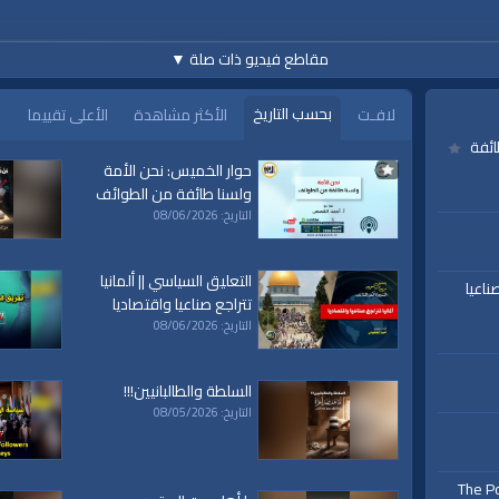
مقاطع فيديو ذات صلة
▼
بحسب التاريخ
لافـت
الأكثر مشاهدة
الأعلى تقييما
www.alwaqiyah.tv | facebo
ائفة
حوار الخميس: نحن الأمة
ولسنا طائفة من الطوائف
التاريخ: 08/06/2026
التعليق السياسي || ألمانيا
ناعيا
تتراجع صناعيا واقتصاديا
تحرير
التاريخ: 08/06/2026
السلطة والطالبانيين!!!
التاريخ: 08/05/2026
The Po