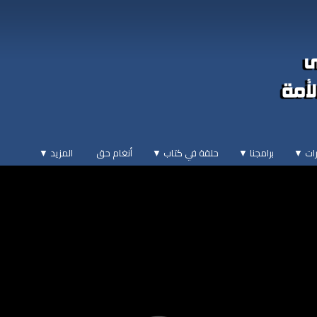
ات ▼
برامجنا ▼
حلقة في كتاب ▼
أنغام حق
المزيد
▼