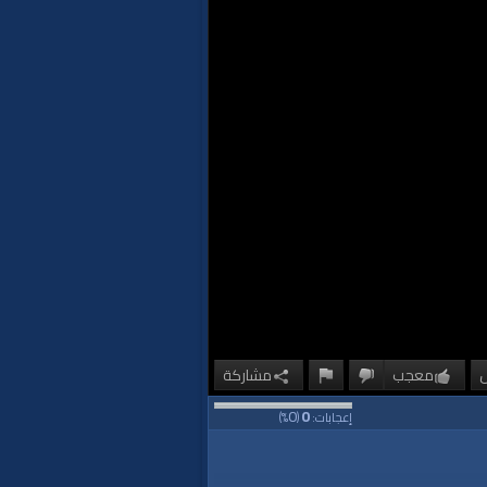
معجب
مشاركة
0
0
إعجابات:
(
%)