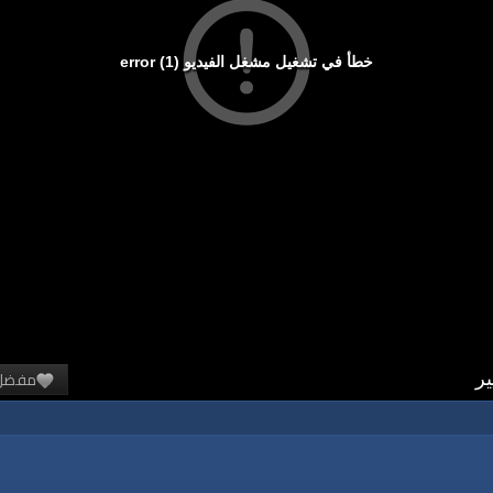
خطأ في تشغيل مشغل الفيديو (1) error
مفضل
ير