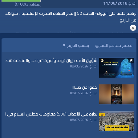
11/06/2018
100
3
التاريخ:
إعجابات:
(
%)
برنامج حلقة على الهواء- الحلقة 50 || نجاح القيادة الفكرية الإسلامية... شواهد
من التاريخ
برنامج حلقة على الهواء يقدمه الأستاذ أحمد القصص وهو في كتاب نظام
الإسلام لمؤلفه العالم الشيخ تقي الدين النبهاني رحمه الله تعالى.
تصفح مقاطع الفيديو:
بحسب التاريخ
▼
01/10/2018
شؤون الأمة : إيران تهدد وأمريكا تتردد... والمنطقة تنتظر الك
قناة الواقية: انحياز إلى مبدأ الأمة
التاريخ: 08/08/2026
#الواقية
#قناة_الواقية
كفوا عن ديننا!!
www.alwaqiyah.tv | facebook.com/alwaqiyahtv | alwaqiyahtv@twitter
التاريخ: 08/07/2026
الفئات:
حلقة على الهواء
حلقة على الهواء
»
سلسلة نظام الإسلام
نظرة على الأحداث (596) مفاوضات مجلس السلام في القاهرة حول غزة
التاريخ: 08/07/2026
قنوات:
برامج الواقية