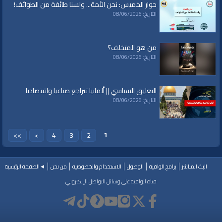
حوار الخميس: نحن الأمة... ولسنا طائفة من الطوائف!
العلامات:
قناة
|
الواقية
|
النهضة
|
الحكم
|
العقيدة
|
الإلحاد
|
القضاء والقدر
|
التاريخ: 08/06/2026
الدعوة الإسلامية
|
الحضارة الإسلامية
|
اتباع السنة
|
القيادة الفكرية
|
الأخلاق في
الإسلام
من هو المتخلف؟
التاريخ: 08/06/2026
التعليق السياسي || ألمانيا تتراجع صناعيا واقتصاديا
التاريخ: 08/06/2026
1
>>
>
4
3
2
البث المباشر
برامج الواقية
الوصول
الاستخدام والخصوصيه
من نحن
◄الصفحة الرئيسية
قناة الواقية على وسائل التواصل الإلكتروني