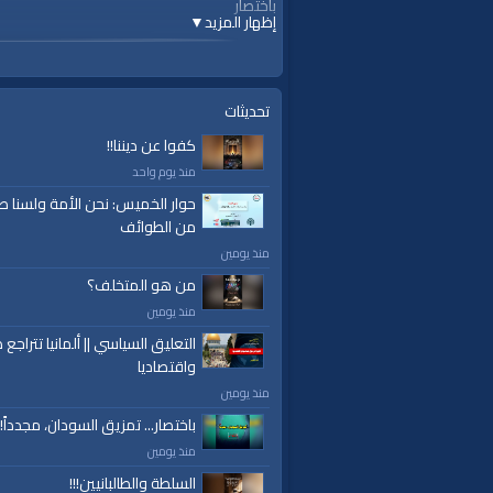
باختصار
إظهار المزيد
▼
قنوات:
برامج الواقية
تحديثات
كفوا عن ديننا!!
منذ يوم واحد
حوار الخميس: نحن الأمة ولسنا ط
من الطوائف
منذ يومين
من هو المتخلف؟
منذ يومين
التعليق السياسي || ألمانيا تتراجع ص
واقتصاديا
منذ يومين
باختصار... تمزيق السودان، مجدداً!
منذ يومين
السلطة والطالبانيين!!!