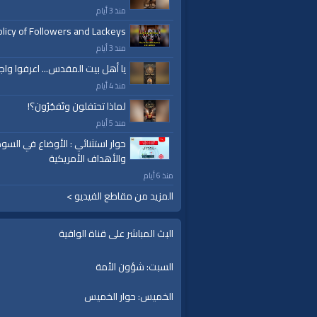
منذ 3 أيام
licy of Followers and Lackeys
منذ 3 أيام
يا أهل بيت المقدس... اعرفوا واج
منذ 4 أيام
لماذا تحتفلون وتَفجُرُون؟!
منذ 5 أيام
حوار استثنائي : الأوضاع في السود
والأهداف الأمريكية
منذ 6 أيام
المزيد من مقاطع الفيديو >
البث المباشر على قناة الواقية
السبت: شؤون الأمة
الخميس: حوار الخميس