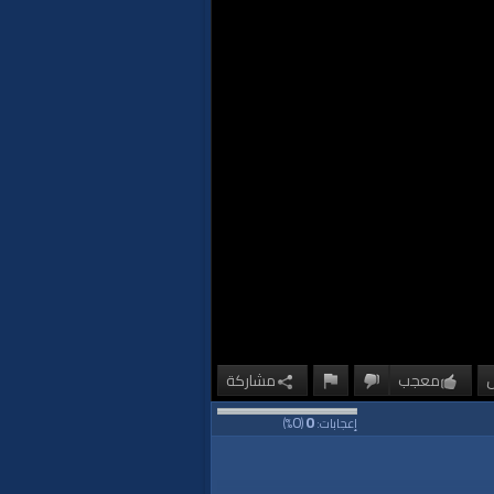
معجب
مشاركة
0
0
إعجابات:
(
%)