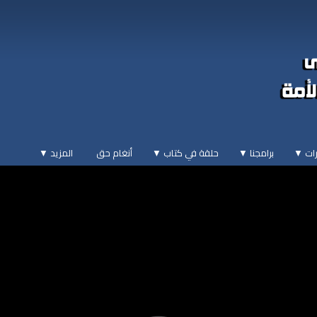
ات ▼
برامجنا ▼
حلقة في كتاب ▼
أنغام حق
المزيد
▼