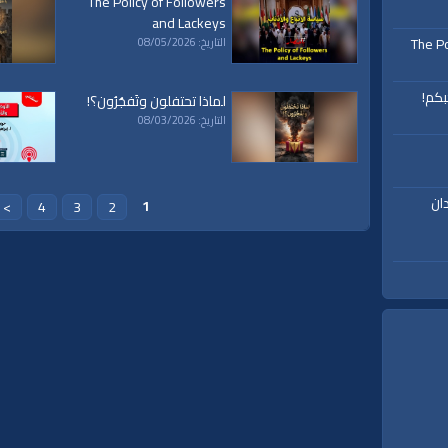
The Policy of Followers
and Lackeys
The Po
التاريخ: 08/05/2026
بكم!
لماذا تحتفلون وتَفجُرُون؟!
التاريخ: 08/03/2026
ان
1
>
4
3
2