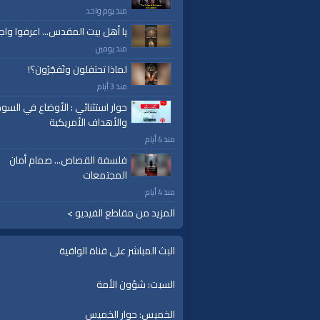
منذ يوم واحد
يا أهل بيت المقدس... اعرفوا واج
منذ يومين
لماذا تحتفلون وتَفجُرُون؟!
منذ 3 أيام
حوار استثنائي : الأوضاع في السود
والأهداف الأمريكية
منذ 4 أيام
فلسفة القصاص... صمام أمان
المجتمعات
منذ 4 أيام
المزيد من مقاطع الفيديو >
البث المباشر على قناة الواقية
السبت: شؤون الأمة
الخميس: حوار الخميس