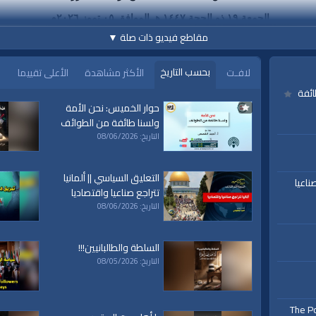
الجمعة ١٩ ذو الحجة ١٤٤٧ هـ الموافق ٠٥ تموز ٢٠٢٦م
مقاطع فيديو ذات صلة
▼
بحسب التاريخ
لافـت
الأكثر مشاهدة
الأعلى تقييما
ائفة
حوار الخميس: نحن الأمة
ولسنا طائفة من الطوائف
التاريخ: 08/06/2026
التعليق السياسي || ألمانيا
ناعيا
تتراجع صناعيا واقتصاديا
التاريخ: 08/06/2026
السلطة والطالبانيين!!!
التاريخ: 08/05/2026
The Po