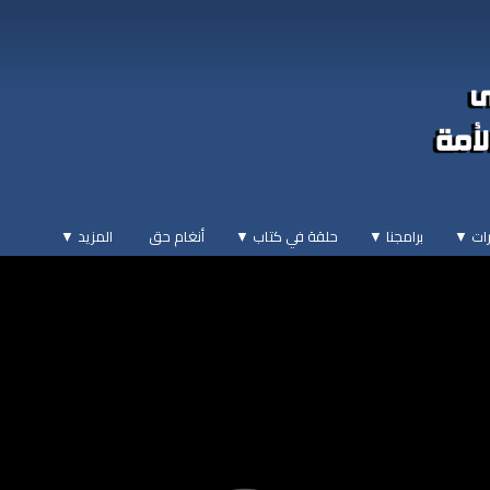
ات ▼
برامجنا ▼
حلقة في كتاب ▼
أنغام حق
المزيد
▼