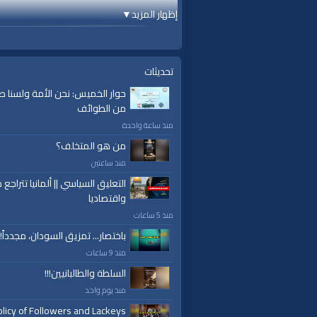
إظهار المزيد
▼
الفئات:
خطب ودروس
تحديثات
خطب ودروس
»
خطب جمعة
حوار الخميس: نحن الأمة ولسنا ط
قنوات:
من الطوائف
برامج الواقية
منذ ساعة واحدة
من هو المتخلف؟
منذ ساعتين
التعليق السياسي || ألمانيا تتراجع ص
واقتصاديا
منذ 5 ساعات
باختصار... تمزيق السودان، مجدداً!
منذ 9 ساعات
السلطة والطالبانيين!!!
منذ يوم واحد
licy of Followers and Lackeys