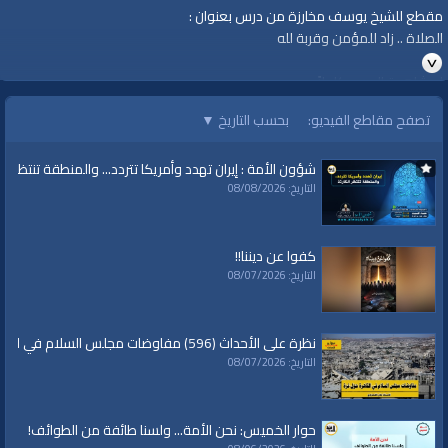
مقطع للشيخ يوسف مخارزة من درس بعنوان :
الصلاة .. زاد للمؤمن وقربة لله
لمشاهدة الدرس كاملاً
https://rumble.com/v727jwy--..-.html
تصفح مقاطع الفيديو:
بحسب التاريخ
▼
الفئات:
متفرقات
شؤون الأمة : إيران تهدد وأمريكا تتردد... والمنطقة تنتظر الك
التاريخ: 08/08/2026
قنوات:
برامج الواقية
كفوا عن ديننا!!
التاريخ: 08/07/2026
نظرة على الأحداث (596) مفاوضات مجلس السلام في القاهرة حول غزة
التاريخ: 08/07/2026
حوار الخميس: نحن الأمة... ولسنا طائفة من الطوائف!