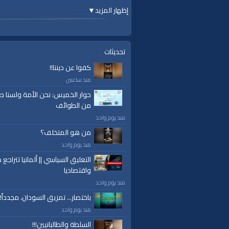
إظهار المزيد
▼
الفئات:
قال الحبيب ﷺ
قنوات:
تحديثات
برامج الواقية
كفوا عن ديننا!!
منذ ساعتين
حوار الخميس: نحن الأمة ولسنا ط
من الطوائف
منذ يوم واحد
من هو المتخلف؟
منذ يوم واحد
التعليق السياسي || ألمانيا تتراجع ص
واقتصاديا
منذ يوم واحد
باختصار... تمزيق السودان، مجدداً!
منذ يوم واحد
السلطة والطالبانيين!!!