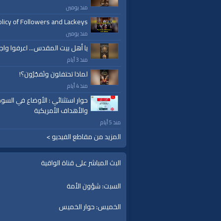
منذ يومين
licy of Followers and Lackeys
منذ يومين
يا أهل بيت المقدس... اعرفوا واج
منذ 3 أيام
لماذا تحتفلون وتَفجُرُون؟!
منذ 4 أيام
حوار استثنائي : الأوضاع في السود
والأهداف الأمريكية
منذ 5 أيام
المزيد من مقاطع الفيديو >
البث المباشر على قناة الواقية
السبت: شؤون الأمة
الخميس: حوار الخميس