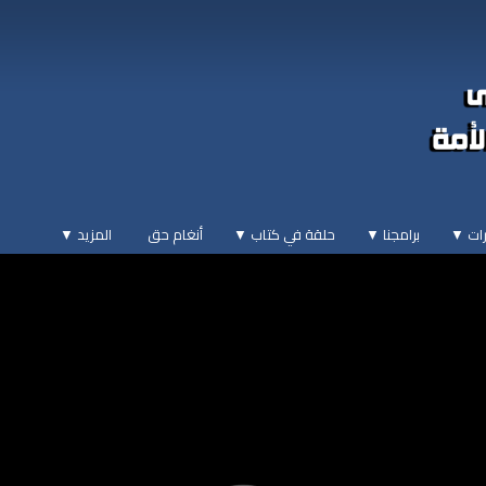
ات ▼
برامجنا ▼
حلقة في كتاب ▼
أنغام حق
المزيد
▼