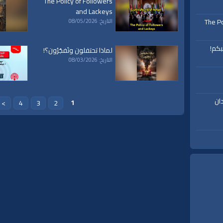
The Policy of Followers
and Lackeys
The Po
التاريخ: 08/05/2026
بكم!
لماذا تحتفلون وتَفجُرُون؟!
التاريخ: 08/03/2026
ان
1
>
4
3
2