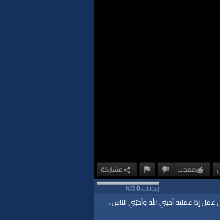
معجب
مشاركة
0
0
إعجابات:
(
%)
مل إذا عملته أحبني الله وأحبّني الناس ،