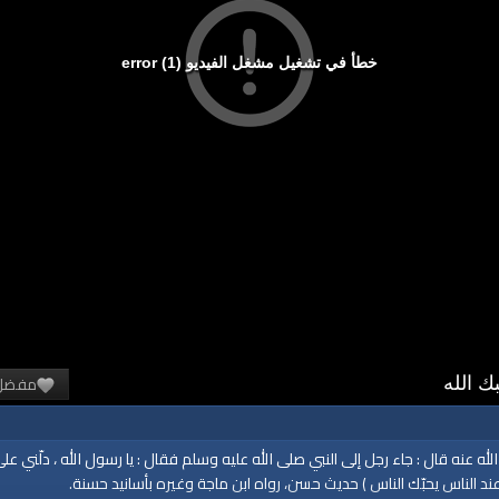
خطأ في تشغيل مشغل الفيديو (1) error
مفضل
ك الله
ه قال : جاء رجل إلى النبي صلى الله عليه وسلم فقال : يا رسول الله ، دلّني على ع
ا عند الناس يحبّك الناس ) حديث حسن، رواه ابن ماجة وغيره بأسانيد حسنة.