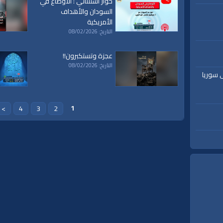
حوار استثنائي : الأوضاع في
السودان والأهداف
الأمريكية
لسويد
|
حرق
|
القرآن
|
حزب التحرير
|
يوسف أحمد
التاريخ: 08/02/2026
عجزة وتستكبرون!!
التاريخ: 08/02/2026
ى سوريا
1
>
4
3
2