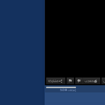
معجب
مشاركة
0
0
إعجابات:
(
%)