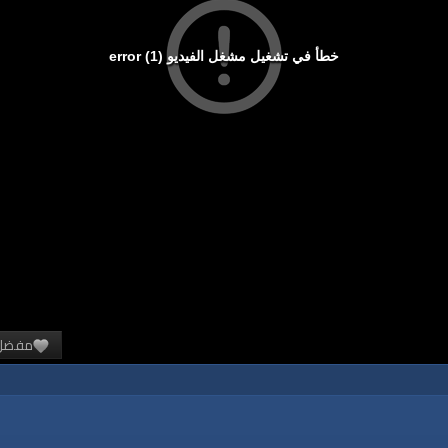
خطأ في تشغيل مشغل الفيديو (1) error
مفضل