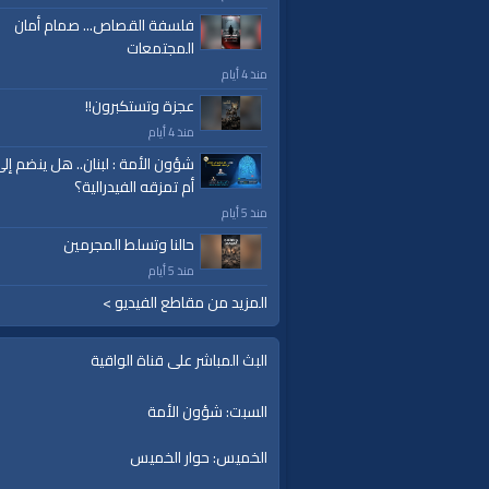
برامج الواقية
فلسفة القصاص... صمام أمان
المجتمعات
العلامات:
#video
|
#subscribe
|
#youtube
|
ا
منذ 4 أيام
عجزة وتستكبرون!!
منذ 4 أيام
شؤون الأمة : لبنان.. هل ينضم إل
أم تمزقه الفيدرالية؟
منذ 5 أيام
حالنا وتسلط المجرمين
منذ 5 أيام
المزيد من مقاطع الفيديو >
البث المباشر على قناة الواقية
السبت: شؤون الأمة
الخميس: حوار الخميس