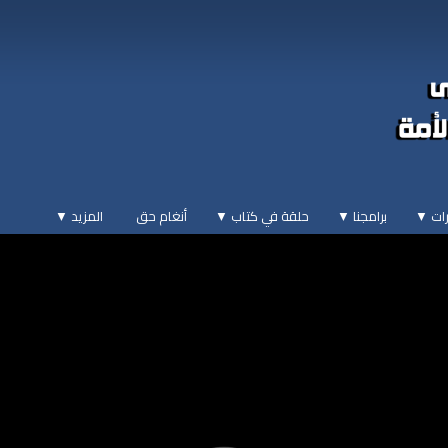
ات ▼
برامجنا ▼
حلقة في كتاب ▼
أنغام حق
المزيد
▼