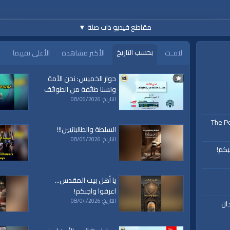
مقاطع فيديو ذات صلة
▼
س ليصلكم الجديد دائمًا، ونرحب بأسئلتكم واقتراحاتكم وآرائكم في التعليقات :::
بحسب التاريخ
لافـت
الأكثر مشاهدة
الأعلى تقييما
حوار الخميس: نحن الأمة
https://www.youtube.c
ولسنا طائفة من الطوائف
التاريخ: 08/06/2026
The Po
السلطة والطالبانيين!!!
التاريخ: 08/05/2026
بكم!
يا أهل بيت المقدس...
اعرفوا واجبكم!
التاريخ: 08/04/2026
ان