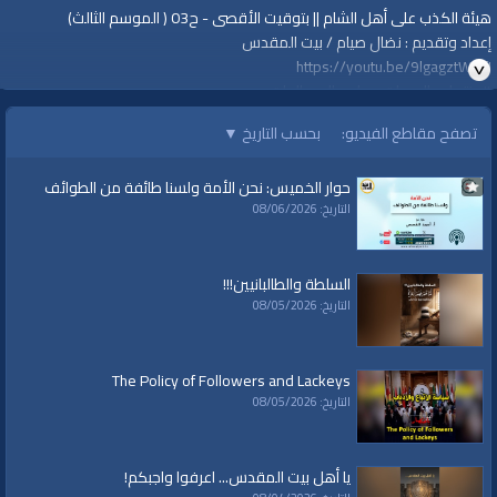
هيئة الكذب على أهل الشام || بتوقيت الأقصى - ح03 ( الموسم الثالث)
إعداد وتقديم : نضال صيام / بيت المقدس
https://youtu.be/9lgagztWwfI
#منتهك_الحرمات_عراب_المصالحات
لمشاهدة المزيد
تصفح مقاطع الفيديو:
بحسب التاريخ
▼
https://www.youtube.com/playlist?
list=PLkxwrHhqWFA5nemswflJWJos0VHnAvW5s
حوار الخميس: نحن الأمة ولسنا طائفة من الطوائف
التاريخ: 08/06/2026
=================
::: لا تنسوا الاشتراك في القناة وتفعيل زر الجرس ليصلكم الجديد دائمًا، ونرحب
بأسئلتكم واقتراحاتكم وآرائكم في التعليقات :::
السلطة والطالبانيين!!!
#قناة_الواقية
التاريخ: 08/05/2026
www.alwaqiyah.tv
لمتابعة المزيد من إنتاجات قناة الواقية
https://www.youtube.com/user/AlwaqiyahTV?sub_confirmation=1
The Policy of Followers and Lackeys
قناة الواقية على تيليجرام
التاريخ: 08/05/2026
https://t.me/AlWaqiyahTV
قناة الواقية على الفيسبوك
https://www.facebook.com/Waqiyah.tv/
يا أهل بيت المقدس... اعرفوا واجبكم!
قناة الواقية على تويتر