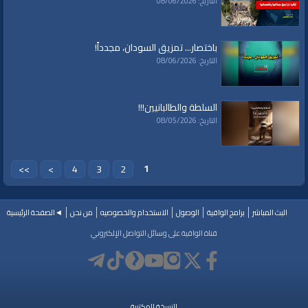
التاريخ: 08/06/2026
قنوات:
برامج الواقية
باختصار... تمزيق السودان، مجدداً!
العلامات:
#video
|
#subscribe
|
#youtube
|
هيئة تحرير الشام
|
جبهة النصر
|
التاريخ: 08/06/2026
إدلب
|
حزب التحرير
|
أورينت
|
جبهة النصرة
|
دير حسان
|
طرابلس
|
المسجد الأقصى
|
النظام السوري
|
الجامعة العربية
|
بشار الأسد
|
السعودية
|
القمة العربية
|
جدة
السلطة والطالبانيين!!!
التاريخ: 08/05/2026
1
>>
>
4
3
2
البث المباشر
برامج الواقية
الوصول
الاستخدام والخصوصيه
من نحن
◄الصفحة الرئيسية
قناة الواقية على وسائل التواصل الإلكتروني
النسخة المكتبية