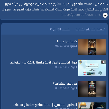
كلمة من المسجد الأقصى المبارك للشيخ عصام عميرة موجهة إلى هيئة تحرير
الشام بعد اعتقال ومداهمة بيوت حملة الدعوة من شباب حزب التحرير في سوريا.
https://youtu.be/LyNo-9mD0Q8
=================
::: لا تنسوا الاشتراك في القناة وتفعيل زر الجرس ليصلكم الجديد دائمًا، ونرحب
تصفح مقاطع الفيديو:
بحسب التاريخ
▼
بأسئلتكم واقتراحاتكم وآرائكم في التعليقات :::
#قناة_الواقية
كفوا عن ديننا!!
www.alwaqiyah.tv
التاريخ: 08/07/2026
لمتابعة المزيد من إنتاجات قناة الواقية
https://www.youtube.com/user/AlwaqiyahTV?sub_confirmation=1
اشترك في القناة الرسمية على تليجرام:
حوار الخميس: نحن الأمة ولسنا طائفة من الطوائف
https://t.me/AlWaqiyahTV
التاريخ: 08/06/2026
الصفحة الرسمية لقناة الواقية على الفيسبوك
https://www.facebook.com/alwaqiyahtube
الصفحة الرسمية على تويتر
من هو المتخلف؟
https://twitter.com/AlwaqiyahTV
التاريخ: 08/06/2026
قناة الواقية: انحياز إلى مبدأ الأمة
الفئات:
التعليق السياسي || ألمانيا تتراجع صناعيا واقتصاديا
متفرقات