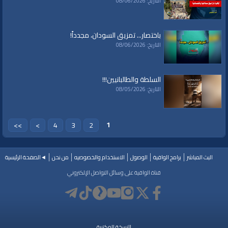
التاريخ: 08/06/2026
حوارات
حوارات
»
شؤون الأمة
البث المباشر
باختصار... تمزيق السودان، مجدداً!
قنوات:
التاريخ: 08/06/2026
برامج الواقية
العلامات:
#video
|
#subscribe
|
#youtube
|
قناة الواقية
|
أمريكا
|
إيران
|
روسيا
|
السلطة والطالبانيين!!!
قسد
|
جبهة النصرة
|
الجولاني
|
إدلب
|
الشمال السوي
التاريخ: 08/05/2026
1
>>
>
4
3
2
البث المباشر
برامج الواقية
الوصول
الاستخدام والخصوصيه
من نحن
◄الصفحة الرئيسية
قناة الواقية على وسائل التواصل الإلكتروني
النسخة المكتبية