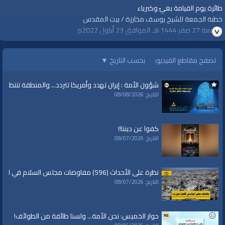
طائرة يوم القيامة بغيٌ وكبرياء
خطبة الجمعة للشيخ يوسف مخارزة / بيت المقدس
الجمعة 27 صفر 1444 هـ الموافق 23 أيلول 2022م
https://youtu.be/qmM69TW4MmM
=================
تصفح مقاطع الفيديو:
بحسب التاريخ
▼
#قناة_الواقية
www.alwaqiyah.tv
شؤون الأمة : إيران تهدد وأمريكا تتردد... والمنطقة تنتظر الك
لمتابعة المزيد من إنتاجات قناة الواقية
التاريخ: 08/08/2026
https://www.youtube.com/user/AlwaqiyahTV?sub_confirmation=1
اشترك في القناة الرسمية على تليجرام:
https://t.me/AlWaqiyahTV
كفوا عن ديننا!!
الصفحة الرسمية لقناة الواقية على الفيسبوك
التاريخ: 08/07/2026
https://www.facebook.com/alwaqiyahtube
الصفحة الرسمية على تويتر
https://twitter.com/AlwaqiyahTV
نظرة على الأحداث (596) مفاوضات مجلس السلام في القاهرة حول غزة
قناة الواقية: انحياز إلى مبدأ الأمة
التاريخ: 08/07/2026
الفئات:
خطب ودروس
خطب ودروس
»
خطب جمعة
حوار الخميس: نحن الأمة... ولسنا طائفة من الطوائف!