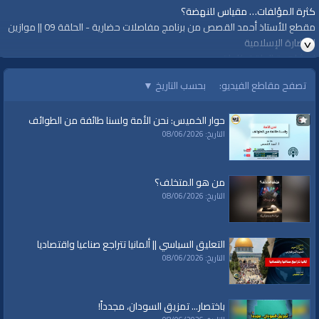
كثرة المؤلفات… مقياس للنهضة؟
مقطع للأستاذ أحمد القصص من برنامج مفاصلات حضارية - الحلقة 09 || موازين
الحضارة الإسلامية
لمشاهدة الحلقة كاملة :
https://youtu.be/QEKWja2xkfw
تصفح مقاطع الفيديو:
بحسب التاريخ
▼
=================
حوار الخميس: نحن الأمة ولسنا طائفة من الطوائف
#قناة_الواقية
التاريخ: 08/06/2026
www.alwaqiyah.tv
لمتابعة المزيد من إنتاجات قناة الواقية
https://www.youtube.com/user/AlwaqiyahTV?sub_confirmation=1
من هو المتخلف؟
اشترك في القناة الرسمية على تليجرام:
التاريخ: 08/06/2026
https://t.me/AlWaqiyahTV
الصفحة الرسمية لقناة الواقية على الفيسبوك
https://www.facebook.com/alwaqiyahtube
التعليق السياسي || ألمانيا تتراجع صناعيا واقتصاديا
الصفحة الرسمية على تويتر
التاريخ: 08/06/2026
https://twitter.com/AlwaqiyahTV
قناة الواقية: انحياز إلى مبدأ الأمة
باختصار... تمزيق السودان، مجدداً!
الفئات: