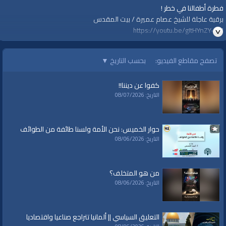
فطرة أطفالنا في خطر !
برقية عاجلة للشيخ عصام عميرة / بيت المقدس
https://youtu.be/gItHYnZY-AM
=================
#قناة_الواقية
تصفح مقاطع الفيديو:
بحسب التاريخ
▼
www.alwaqiyah.tv
لمتابعة المزيد من إنتاجات قناة الواقية
كفوا عن ديننا!!
https://www.youtube.com/user/AlwaqiyahTV?sub_confirmation=1
التاريخ: 08/07/2026
اشترك في القناة الرسمية على تليجرام:
https://t.me/AlWaqiyahTV
الصفحة الرسمية لقناة الواقية على الفيسبوك
حوار الخميس: نحن الأمة ولسنا طائفة من الطوائف
https://www.facebook.com/alwaqiyahtube
التاريخ: 08/06/2026
الصفحة الرسمية على تويتر
https://twitter.com/AlwaqiyahTV
قناة الواقية: انحياز إلى مبدأ الأمة
من هو المتخلف؟
التاريخ: 08/06/2026
الفئات:
برقيات عاجلة
قنوات:
التعليق السياسي || ألمانيا تتراجع صناعيا واقتصاديا