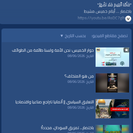
"فَأَمَّا ٱلْيَتِيمَ فَلَا تَقْهَرْ"
باختصار … أيتام خميس مشيط
https://youtu.be/AsDC7glhwlo
=================
#قناة_الواقية
تصفح مقاطع الفيديو:
بحسب التاريخ
▼
www.alwaqiyah.tv
لمتابعة المزيد من إنتاجات قناة الواقية
حوار الخميس: نحن الأمة ولسنا طائفة من الطوائف
https://www.youtube.com/user/AlwaqiyahTV?sub_confirmation=1
التاريخ: 08/06/2026
اشترك في القناة الرسمية على تليجرام:
https://t.me/AlWaqiyahTV
الصفحة الرسمية لقناة الواقية على الفيسبوك
من هو المتخلف؟
https://www.facebook.com/alwaqiyahtube
التاريخ: 08/06/2026
الصفحة الرسمية على تويتر
https://twitter.com/AlwaqiyahTV
قناة الواقية: انحياز إلى مبدأ الأمة
التعليق السياسي || ألمانيا تتراجع صناعيا واقتصاديا
التاريخ: 08/06/2026
الفئات:
باختصار
قنوات:
باختصار... تمزيق السودان، مجدداً!