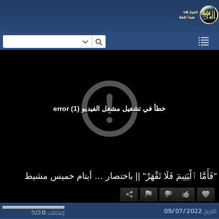
خطأ في تشغيل مشغل الفيديو (1) error
"فَأَمَّا ٱلْيَتِيمَ فَلَا تَقْهَرْ" || باختصار … أيتام خميس مشيط
09/07/2022
0
0
التاريخ:
إعجابات:
(
%)