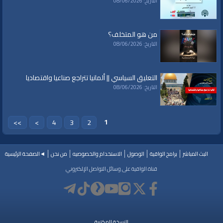
التاريخ: 08/06/2026
الصفحة الرسمية على تويتر
https://twitter.com/AlwaqiyahTV
من هو المتخلف؟
التاريخ: 08/06/2026
قناة الواقية: انحياز إلى مبدأ الأمة
التعليق السياسي || ألمانيا تتراجع صناعيا واقتصاديا
الفئات:
التاريخ: 08/06/2026
خطب ودروس
خطب ودروس
»
دروس في التفسير
خطب ودروس
»
دروس في التفسير
»
تفسير سورة النساء
1
>>
>
4
3
2
قنوات:
برامج الواقية
البث المباشر
برامج الواقية
الوصول
الاستخدام والخصوصيه
من نحن
◄الصفحة الرئيسية
العلامات:
قناة
|
انحياز
|
مبدأ
|
المسجد
|
الخلافة
|
الراشدة
|
al waqiah
|
al waqiaa
|
قناة الواقية على وسائل التواصل الإلكتروني
al waqia
|
سياسة
|
حكم
|
إسلام
|
أناشيد
|
دروس
|
خطب قوية
|
كلمة الحق
|
تفسير
|
حديث
|
تلاوة
|
التغيير
|
النهضة
|
إقتصاد
|
طريق النجاح
|
كيف
|
how to
|
economy
|
politics
|
islam
|
الأمة
|
الأقصى
|
حزب التحرير
|
بيت المقدس
|
تحليل
سياسي
النسخة المكتبية