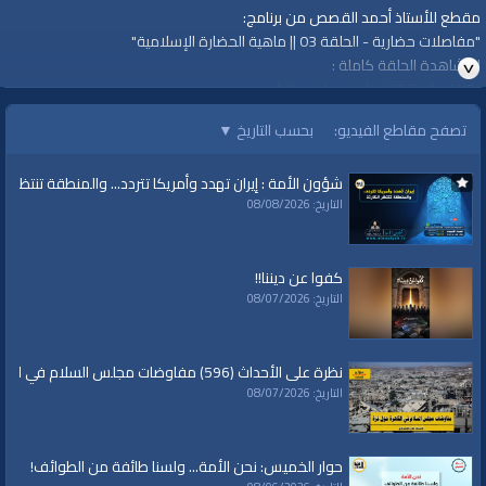
مقطع للأستاذ أحمد القصص من برنامج:
"مفاصلات حضارية - الحلقة 03 || ماهية الحضارة الإسلامية"
لمشاهدة الحلقة كاملة :
https://youtu.be/ZBTJgAm6NEc
تصفح مقاطع الفيديو:
بحسب التاريخ
▼
#قناة_الواقية
www.alwaqiyah.tv
شؤون الأمة : إيران تهدد وأمريكا تتردد... والمنطقة تنتظر الك
التاريخ: 08/08/2026
لمتابعة المزيد من إنتاجات قناة الواقية
https://www.youtube.com/user/AlwaqiyahTV?sub_confirmation=1
كفوا عن ديننا!!
اشترك في القناة الرسمية على تليجرام:
التاريخ: 08/07/2026
https://t.me/AlWaqiyahTV
الصفحة الرسمية لقناة الواقية على الفيسبوك
نظرة على الأحداث (596) مفاوضات مجلس السلام في القاهرة حول غزة
https://www.facebook.com/alwaqiyahtube
التاريخ: 08/07/2026
الصفحة الرسمية على تويتر
https://twitter.com/AlwaqiyahTV
حوار الخميس: نحن الأمة... ولسنا طائفة من الطوائف!