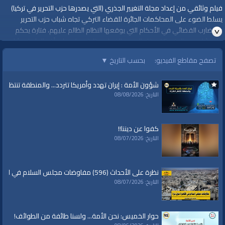
فيلم وثائقي من إعداد مجلة التغيير الجذري (التي يصدرها حزب التحرير في تركيا)
يسلط الضوء على المحاكمات الجائرة للقضاء التركي تجاه شباب حزب التحرير
والتضارب القضائي في الأحكام التي يوقعها النظام الظالم عليهم، فتارة يحكم
على شاب من الحزب 15 سنة بالسجن الفعلي وتارة يحكم على آخر بالبراءة وشاب
آخر يحكم عليه 7 سنوات بالسجن الفعلي، فلا توجد أحكام واضحة تطبق على الحزب
تصفح مقاطع الفيديو:
بحسب التاريخ
▼
بل كل الأحكام التي تصدر في المحاكمات هي أحكام كيفية مسيسة مبنية على
هوى الحكام! وذلك لأن النظام التركي يصنف حزب التحرير ضمن قائمة المنظمات
شؤون الأمة : إيران تهدد وأمريكا تتردد... والمنطقة تنتظر الك
المسلحة (الإرهابية) غير المشروعة، في حين أن حزب التحرير هو حزب سياسي يتبنى
التاريخ: 08/08/2026
الكفاح السياسي والصراع الفكري لتحقيق غايته المتمثلة في استئناف الحياة
الإسلامية عن طريق إقامة دولة الخلافة الراشدة التي توحد الأمة الإسلامية في
دولة واحدة، ومنذ نشأته عام 1953 لم يثبت على حزب التحرير أنه قام بأي عمل
كفوا عن ديننا!!
مسلح لا في تركيا ولا في أي بلد من البلدان التي يعمل فيها والتي تزيد عن 50
التاريخ: 08/07/2026
بلد.
https://youtu.be/YdIVcRq6ygY
#قناة_الواقية
نظرة على الأحداث (596) مفاوضات مجلس السلام في القاهرة حول غزة
www.alwaqiyah.tv
التاريخ: 08/07/2026
لمتابعة المزيد من إنتاجات قناة الواقية
https://www.youtube.com/user/AlwaqiyahTV?sub_confirmation=1
حوار الخميس: نحن الأمة... ولسنا طائفة من الطوائف!