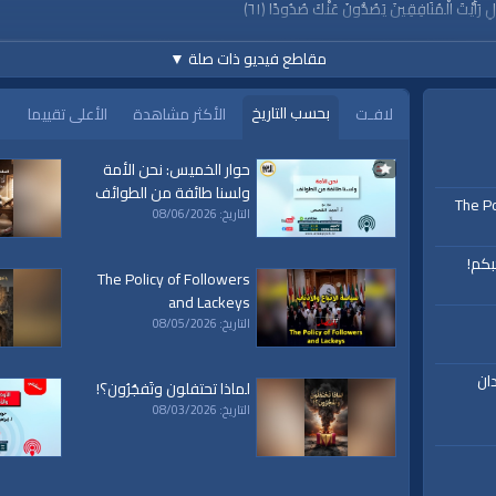
ُولِ رَأَيْتَ الْمُنَافِقِينَ يَصُدُّونَ عَنْكَ صُدُودًا ﴿٦١﴾
مقاطع فيديو ذات صلة
▼
بحسب التاريخ
لافـت
الأكثر مشاهدة
الأعلى تقييما
حوار الخميس: نحن الأمة
ولسنا طائفة من الطوائف
The Po
التاريخ: 08/06/2026
https://www.youtube.c
بكم!
The Policy of Followers
and Lackeys
التاريخ: 08/05/2026
ان
لماذا تحتفلون وتَفجُرُون؟!
h
التاريخ: 08/03/2026