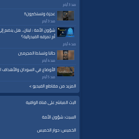
منذ 3 أيام
عجزة وتستكبرون!!
قناة الواقية: انحياز إلى مبدأ الأمة
منذ 3 أيام
الفئات:
شؤون الأمة : لبنان.. هل ينضم إل
خطب ودروس
أم تمزقه الفيدرالية؟
خطب ودروس
»
دروس في التفسير
منذ 4 أيام
خطب ودروس
»
دروس في التفسير
»
تفسير س
حالنا وتسلط المجرمين
قنوات:
منذ 4 أيام
برامج الواقية
الأوضاع في السودان والأهداف ال
منذ 5 أيام
العلامات:
قناة
|
الواقية،
|
انحياز
|
إلى
|
مبدأ
|
الأم
إسلام
|
أناشيد
|
دروس
|
خطب قوية
|
كلمة الح
المزيد من مقاطع الفيديو >
البث المباشر على قناة الواقية
السبت: شؤون الأمة
الخميس: حوار الخميس