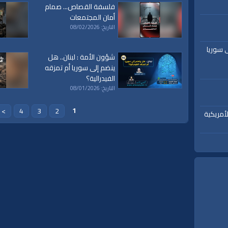
فلسفة القصاص... صمام
أمان المجتمعات
التاريخ: 08/02/2026
ى سوريا
شؤون الأمة : لبنان.. هل
ينضم إلى سوريا أم تمزقه
ورة النساء
الفيدرالية؟
التاريخ: 08/01/2026
1
>
4
3
2
أمريكية
ة،
|
المسجد
|
الأقصى،
|
بيت
|
المقدس،
|
حزب
|
التحرير،
|
الخلافة
|
الراشدة
|
l waqiah
ق
|
تفسير
|
حديث
|
تلاوة
|
التغيير
|
النهضة
|
إقتصاد
|
طريق النجاح
|
كيف
|
how to
|
y