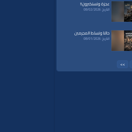
عجزة وتستكبرون!!
التاريخ: 08/02/2026
حالنا وتسلط المجرمين
التاريخ: 08/01/2026
>>
a
|
al waqiaa
|
al waqia
|
سياسة
|
حكم
|
islam
|
politics
|
econom