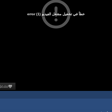
خطأ في تشغيل مشغل الفيديو (1) error
مفضل