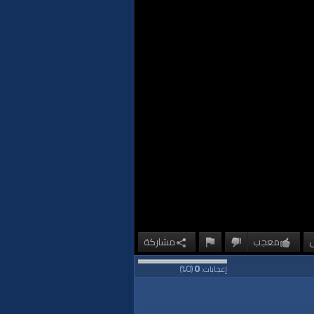
معجب
مشاركة
0
0
إعجابات:
(
%)