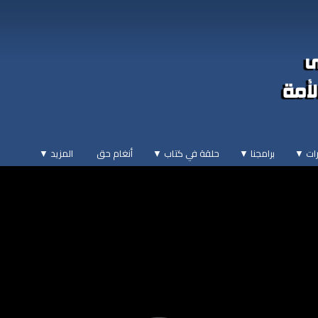
ات ▼
برامجنا ▼
حلقة في كتاب ▼
أنغام حق
المزيد
▼