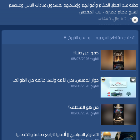
خطبة عيد الفطر: الحكام وأعوانهم وإعلامهم يفسدون عبادات الناس وعيدهم
الشيخ عصام عميرة - بيت المقدس
الإثنين 2 شوال، 1443هـ
الموافق 02/05/2022
https://youtu.be/aFdd7T1ZtHM
تصفح مقاطع الفيديو:
بحسب التاريخ
▼
#قناة_الواقية
www.alwaqiyah.tv
كفوا عن ديننا!!
قناة الواقية: انحياز إلى مبدأ الأمة
التاريخ: 08/07/2026
لمتابعة المزيد من إنتاجات قناة الواقية
https://www.youtube.com/user/AlwaqiyahTV?sub_confirmation=1
حوار الخميس: نحن الأمة ولسنا طائفة من الطوائف
التاريخ: 08/06/2026
اشترك في القناة الرسمية على تليجرام:
https://t.me/AlWaqiyahTV
من هو المتخلف؟
الصفحة الرسمية لقناة الواقية علي الفيسبوك
التاريخ: 08/06/2026
https://www.facebook.com/alwaqiyahtube
الصفحة الرسمية علي تويتر
التعليق السياسي || ألمانيا تتراجع صناعيا واقتصاديا
https://twitter.com/AlwaqiyahTV