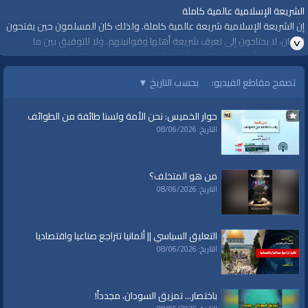
الشريعة الإسلامية عالمية كاملة
إن الشريعة الإسلامية شريعة عالمية كاملة. ولذلك كان المسلمون حين يفتحون
البلدان، لا يحتاجون إلى تعرف شريعة أهلها وقوانينهم، ولا للتوفيق بين ما
يحملونه من أحكام لمعالجة مشاكل الحياة وبين القوانين التي كانت تطبق على
البلاد المفتوحة، بل كانوا يفتحون البلد ومعهم الشريعة الكاملة، فكانوا يطبقون
تصفح مقاطع الفيديو:
بحسب التاريخ
▼
الإسلام من أول يوم يفتحون فيه البلاد. وكانت طريقتهم في التطبيق انقلابية،
ليس فيها تدرج أو ترقيع، ولا يراعون الواقع الذي يجدونه، لأنهم إنما فتحوا البلاد
حوار الخميس: نحن الأمة ولسنا طائفة من الطوائف
لتبليغها الإسلام وليغيروا واقعها الفاسد وحياتها المضطربة، وهذا يقضي برفع
التاريخ: 08/06/2026
النظام القديم ووضع النظام الجديد وضعاً شاملاً.
الدولة الإسلامية – الصفحة 157
من هو المتخلف؟
التاريخ: 08/06/2026
لمشاهدة المزيد
https://www.alwaqiyah.tv/index.php/c/waqprograms-ourculture-94/
التعليق السياسي || ألمانيا تتراجع صناعيا واقتصاديا
#من_ثقافتنا
التاريخ: 08/06/2026
#قناة_الواقية
باختصار... تمزيق السودان، مجدداً!
www.alwaqiyah.tv