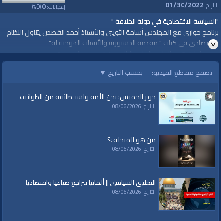
01/30/2022
0
0
التاريخ:
إعجابات:
(
%)
"السياسة الاقتصادية في دولة الخلافة "
برنامج حواري مع المهندس أسامة الثويني والأستاذ أحمد القصص يتناول النظام
الاقتصادي في كتاب " مقدمة الدستورية والأسباب الموجبة له"
وقد تناولت هذه الحلقة المادة التالية من "مقدمة الدستور" :
تصفح مقاطع الفيديو:
بحسب التاريخ
▼
المادة 161: التجـارة الـخارجيـة تعتبر حسـب تابعية التاجر لا حسب منشأ البضاعة،
فالتجار الحربيون يمنعون من التجارة في بلادنا إلا بإذن خاص للتاجر أو للمال. والتجار
حوار الخميس: نحن الأمة ولسنا طائفة من الطوائف
المعاهدون يعاملون حسب المعاهدات التي بيننا وبينهم، والتجار الذين من الرعية
التاريخ: 08/06/2026
يمنعون من إخراج ما تحتاجه البلاد من المواد ومن إخراج المواد التـي من شأنـها
أن يتقوّى بها العدو عسكرياً أو صناعياً أو اقتصادياً، ولا يُمنعون من إدخال أي مال
يملكونه. ويُستثنى من هذه الأحكام البلد الذي بيننا وبين أهله حرب فعلية
من هو المتخلف؟
كـ(إسرائيل) فإنه يأخذ أحكام دار الحرب الفعلية في جميع العلاقات معه، تجارية
التاريخ: 08/06/2026
كانت أم غير تجارية.
الجمعة 25 جمادى الآخرة 1443 هـ هـ الموافق 28 كانون ثاني 2022م
التعليق السياسي || ألمانيا تتراجع صناعيا واقتصاديا
https://youtu.be/Ax9Kmm3xrjY
التاريخ: 08/06/2026
لمشاهدة المزيد
https://www.alwaqiyah.tv/index.php/c/interviews-mufasalatdusturiyah-
islamiciqtisad-99/