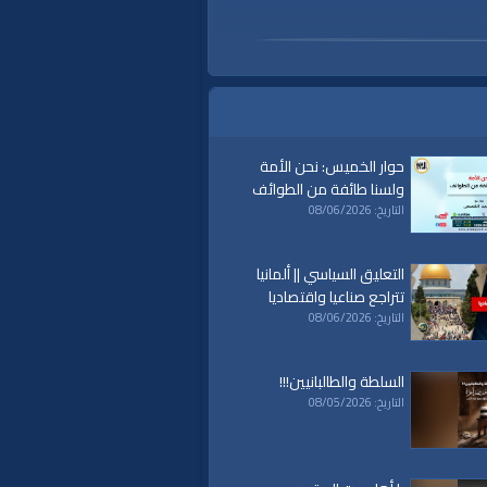
حوار الخميس: نحن الأمة
ولسنا طائفة من الطوائف
التاريخ: 08/06/2026
التعليق السياسي || ألمانيا
تتراجع صناعيا واقتصاديا
التاريخ: 08/06/2026
السلطة والطالبانيين!!!
a
|
al waqiaa
|
التاريخ: 08/05/2026
al waqia
|
سياسة
|
حكم
|
islam
|
politics
|
econom