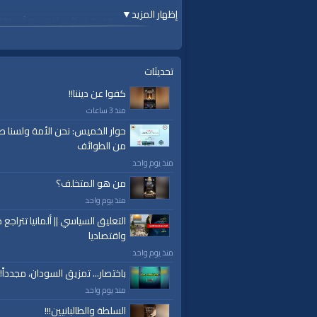
إظهار المزيد
▼
السبت 06 محرم 1443 هـ الموافق 14 آب 2021م
https://youtu.be/ocfYgWOVpEM
قناة الواقية: انحياز إلى مبدأ الأمة
تحديثات
كفوا عن ديننا!!
@قناة الواقية
منذ 3 ساعات
#قناة_الواقية
.com/alwaqiyahtube | alwaqiyahtv@twitter
حوار الخميس: نحن الأمة ولسنا ط
من الطوائف
الفئات:
منذ يوم واحد
حوارات
من هو المتخلف؟
حوارات
»
شؤون الأمة
منذ يوم واحد
قنوات:
التعليق السياسي || ألمانيا تتراجع ص
برامج الواقية
واقتصاديا
منذ يوم واحد
العلامات:
قناة
|
الواقية،
|
انحياز
|
إلى
|
مبدأ
|
الأم
باختصار... تمزيق السودان، مجدداً!
إسلام
|
أناشيد
|
دروس
|
خطب قوية
|
كلمة الح
منذ يوم واحد
السلطة والطالبانيين!!!