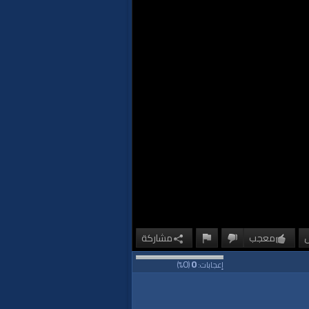
معجب
مشاركة
0
0
إعجابات:
(
%)