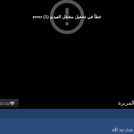
خطأ في تشغيل مشغل الفيديو (1) error
مفضل
لمريرة
نذر عبد الله