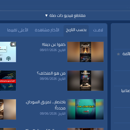
مقاطع فيديو ذات صلة
▼
بحسب التاريخ
لافـت
الأكثر مشاهدة
الأعلى تقييما
كفوا عن ديننا!!
التاريخ: 08/07/2026
www.alwaqiyah.tv | facebook
ائفة
من هو المتخلف؟
التاريخ: 08/06/2026
ناعيا
باختصار... تمزيق السودان،
مجدداً!
ة،
|
المسجد
|
الأقصى،
|
بيت
|
المقدس،
|
حزب
|
التحرير،
|
الخلافة
|
الراشدة
|
l waqiah
ق
|
تفسير
|
حديث
|
تلاوة
|
التغيير
|
النهضة
|
التاريخ: 08/06/2026
إقتصاد
|
طريق النجاح
|
كيف
|
how to
|
y