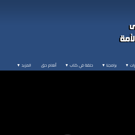
ات ▼
برامجنا ▼
حلقة في كتاب ▼
أنغام حق
المزيد
▼