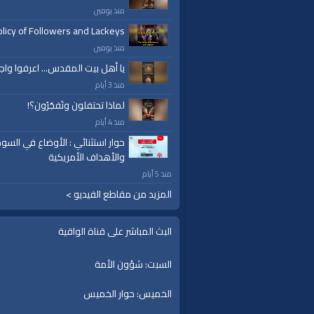
منذ يومين
licy of Followers and Lackeys
منذ يومين
يا أهل بيت المقدس... اعرفوا واج
منذ 3 أيام
لماذا تحتفلون وتَفجُرُون؟!
منذ 4 أيام
حوار استثنائي : الأوضاع في السود
والأهداف الأمريكية
منذ 5 أيام
المزيد من مقاطع الفيديو >
البث المباشر على قناة الواقية
السبت: شؤون الأمة
الخميس: حوار الخميس