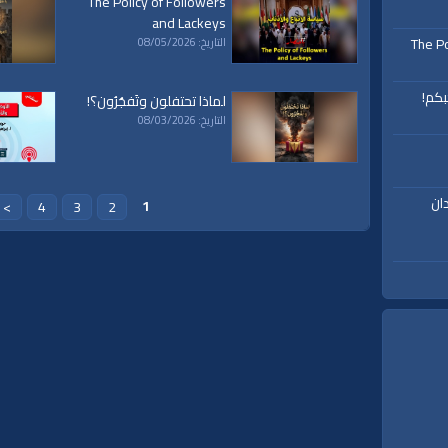
The Policy of Followers
and Lackeys
The Po
التاريخ: 08/05/2026
بكم!
لماذا تحتفلون وتَفجُرُون؟!
التاريخ: 08/03/2026
ان
1
>
4
3
2