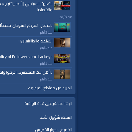
التعليق السياسي || ألمانيا تتراجع ص
واقتصاديا
منذ 3 أيام
باختصار... تمزيق السودان، مجدداً!
منذ 3 أيام
السلطة والطالبانيين!!!
منذ 4 أيام
licy of Followers and Lackeys
منذ 4 أيام
يا أهل بيت المقدس... اعرفوا واج
منذ 5 أيام
المزيد من مقاطع الفيديو >
البث المباشر على قناة الواقية
السبت: شؤون الأمة
الخميس: حوار الخميس