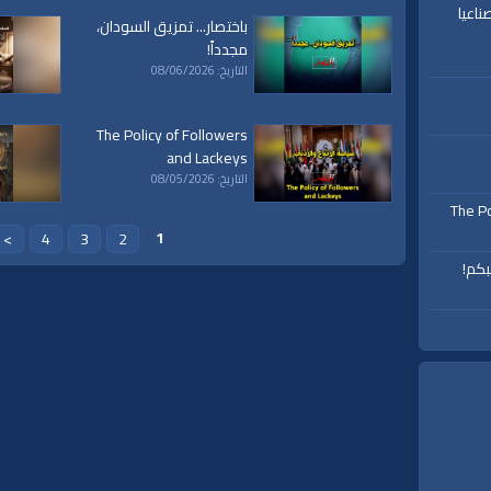
ناعيا
باختصار... تمزيق السودان،
مجدداً!
التاريخ: 08/06/2026
The Policy of Followers
and Lackeys
التاريخ: 08/05/2026
The Po
1
>
4
3
2
بكم!