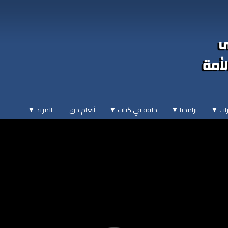
ات ▼
برامجنا ▼
حلقة في كتاب ▼
أنغام حق
المزيد
▼