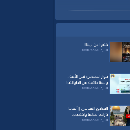
كفوا عن ديننا!!
التاريخ: 08/07/2026
حوار الخميس: نحن الأمة...
ولسنا طائفة من الطوائف!
التاريخ: 08/06/2026
التعليق السياسي || ألمانيا
تتراجع صناعيا واقتصاديا
a
|
al waqiaa
|
التاريخ: 08/06/2026
al waqia
|
سياسة
|
حكم
|
islam
|
politics
|
econom