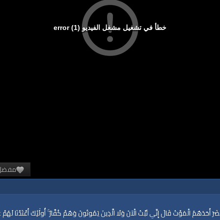
خطأ في تشغيل مشغل الفيديو (1) error
مفضل
َضَرَ أَحَدَهُمُ الْمَوْتُ قَالَ إِنِّي تُبْتُ الْآنَ وَلَا الَّذِينَ يَمُوتُونَ وَهُمْ كُفَّارٌ ۚ أُولَٰئِكَ أَعْتَدْنَا لَهُمْ عَذَا