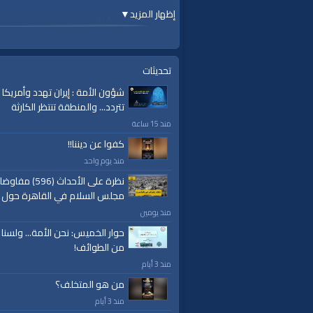
إظهار المزيد
▼
الشيخ يوسف مخارزة
الجمعة 23 شوال 1442 هـ الموافق 04 حزيران 2021م
https://youtu.be/xGSQ8tY0c1c
تحديثات
قناة الواقية: انحياز إلى مبدأ الأمة
شؤون الأمة : إيران تهدد وأمريكا
تتردد... والمنطقة تنتظر الكارثة
@قناة الواقية
منذ 15 ساعة
#قناة_الواقية
كفوا عن ديننا!!
.com/alwaqiyahtube | alwaqiyahtv@twitter
منذ يوم واحد
الفئات:
نظرة على الأحداث (596) مف
خطب ودروس
مجلس السلام في القاهرة حول 
خطب ودروس
»
دروس في التفسير
منذ يومين
خطب ودروس
»
دروس في التفسير
»
تفسير س
حوار الخميس: نحن الأمة... ولسنا
قنوات:
من الطوائف!
برامج الواقية
منذ 3 أيام
من هو المتخلف؟
العلامات:
قناة
|
الواقية،
|
انحياز
|
إلى
|
مبدأ
|
الأم
منذ 3 أيام
إسلام
|
أناشيد
|
دروس
|
خطب قوية
|
كلمة الح