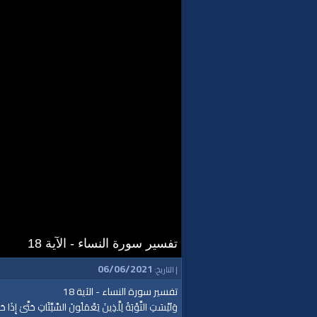
تفسير سورة النساء - الآية 18
06/06/2021
| التاريخ:
تفسير سورة النساء - الآية 18
وَلَيْسَتِ التَّوْبَةُ لِلَّذِينَ يَعْمَلُونَ السَّيِّئَاتِ حَتَّىٰ إِذَا ح