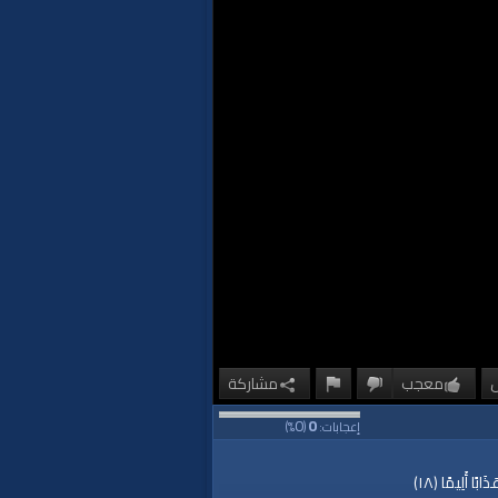
معجب
مشاركة
0
0
إعجابات:
(
%)
بًا أَلِيمًا ﴿١٨﴾