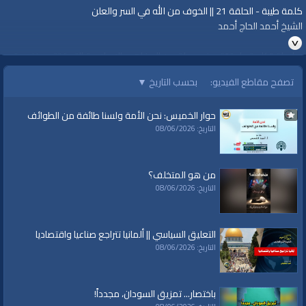
كلمة طيبة - الحلقة 21 || الخوف من الله في السر والعلن
الشيخ أحمد الحاج أحمد
سلسلة "كلمة طيبة" تعرض جملة من المفاهيم الإسلامية التي ترتقي بنفسية
المسلم.
تصفح مقاطع الفيديو:
بحسب التاريخ
▼
https://youtu.be/19F5T0Ehigw
لمشاهدة المزيد
حوار الخميس: نحن الأمة ولسنا طائفة من الطوائف
https://www.alwaqiyah.tv/index.php/c/ramadan-kalimataiyeba-93/
التاريخ: 08/06/2026
قناة الواقية: انحياز إلى مبدأ الأمة
من هو المتخلف؟
التاريخ: 08/06/2026
@قناة الواقية
#قناة_الواقية
www.alwaqiyah.tv | facebook.com/alwaqiyahtube | alwaqiyahtv@twitter
التعليق السياسي || ألمانيا تتراجع صناعيا واقتصاديا
التاريخ: 08/06/2026
الفئات:
شهر رمضان
شهر رمضان
»
كلمة طيبة
باختصار... تمزيق السودان، مجدداً!