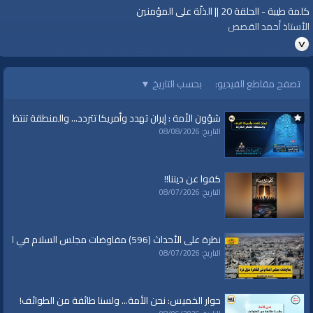
كلمة طيبة - الحلقة 20 || الذلّة على المؤمنين
الأستاذ أحمد القصص
سلسلة "كلمة طيبة" تعرض جملة من المفاهيم الإسلامية التي ترتقي بنفسية
المسلم.
تصفح مقاطع الفيديو:
بحسب التاريخ
▼
https://youtu.be/gjC6DTkwwJ8
لمشاهدة المزيد
شؤون الأمة : إيران تهدد وأمريكا تتردد... والمنطقة تنتظر الك
https://www.alwaqiyah.tv/index.php/c/ramadan-kalimataiyeba-93/
التاريخ: 08/08/2026
قناة الواقية: انحياز إلى مبدأ الأمة
كفوا عن ديننا!!
التاريخ: 08/07/2026
@قناة الواقية
#قناة_الواقية
www.alwaqiyah.tv | facebook.com/alwaqiyahtube | alwaqiyahtv@twitter
نظرة على الأحداث (596) مفاوضات مجلس السلام في القاهرة حول غزة
التاريخ: 08/07/2026
الفئات:
شهر رمضان
شهر رمضان
»
كلمة طيبة
حوار الخميس: نحن الأمة... ولسنا طائفة من الطوائف!