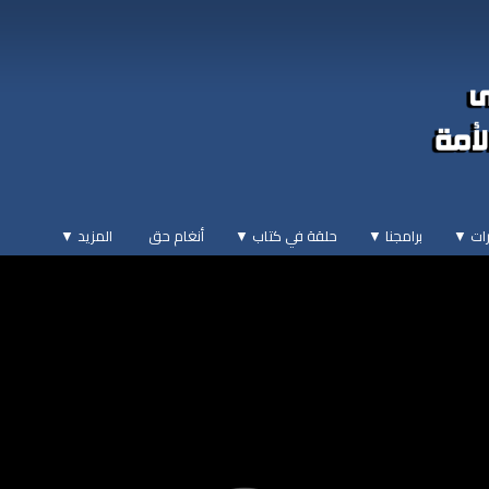
ات ▼
برامجنا ▼
حلقة في كتاب ▼
أنغام حق
المزيد
▼