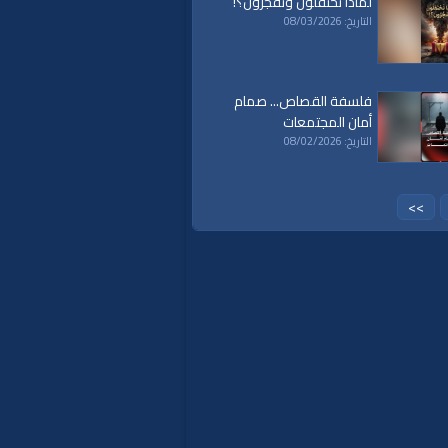
لماذا تحتفلون وتَفجُرُون؟!
islam
|
politics
|
econom
التاريخ: 08/03/2026
فلسفة القصاص... صمام
أمان المجتمعات
التاريخ: 08/02/2026
>>