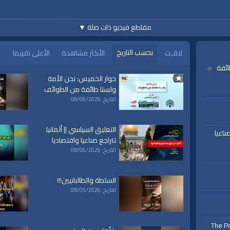
الإسلامية التي ترتقي بنفسية المسلم.
مقاطع فيديو ذات صلة
▼
https://www.alwaqiyah.t
بحسب التاريخ
لافـت
الأكثر مشاهدة
الأعلى تقييما
ائفة
حوار الخميس: نحن الأمة
ولسنا طائفة من الطوائف
التاريخ: 08/06/2026
www.alwaqiyah.tv | facebook
التعليق السياسي || ألمانيا
ناعيا
تتراجع صناعيا واقتصاديا
التاريخ: 08/06/2026
السلطة والطالبانيين!!!
التاريخ: 08/05/2026
ة،
|
The Po
المسجد
|
الأقصى،
|
بيت
|
المقدس،
|
حزب
|
التحرير،
|
الخلافة
|
الراشدة
|
l waqiah