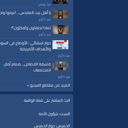
إسلام
|
أناشيد
|
دروس
|
خطب قوية
|
كلمة الح
منذ يومين
يا أهل بيت المقدس... اعرفوا واج
منذ 3 أيام
لماذا تحتفلون وتَفجُرُون؟!
منذ 4 أيام
حوار استثنائي : الأوضاع في السود
والأهداف الأمريكية
منذ 5 أيام
فلسفة القصاص... صمام أمان
المجتمعات
منذ 5 أيام
المزيد من مقاطع الفيديو >
البث المباشر على قناة الواقية
السبت: شؤون الأمة
الخميس: حوار الخميس