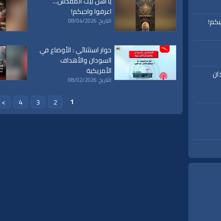
يا أهل بيت المقدس...
ق
|
تفسير
|
حديث
|
تلاوة
|
التغيير
|
النهضة
|
إقتصاد
|
طريق النجاح
|
كيف
|
how to
|
y
اعرفوا واجبكم!
بكم!
التاريخ: 08/04/2026
حوار استثنائي : الأوضاع في
السودان والأهداف
الأمريكية
ان
التاريخ: 08/02/2026
1
>
4
3
2