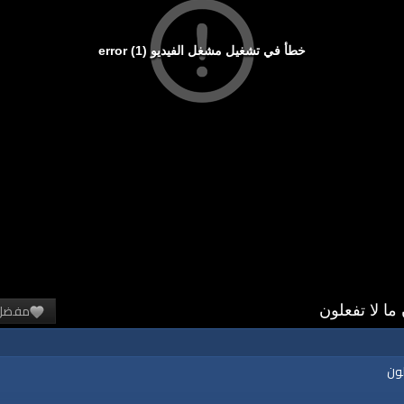
خطأ في تشغيل مشغل الفيديو (1) error
مفضل