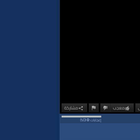
معجب
مشاركة
0
0
إعجابات:
(
%)