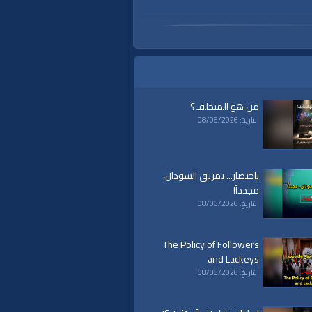
من هو المتخلف؟
التاريخ: 08/06/2026
باختصار... تمزيق السودان،
مجدداً!
التاريخ: 08/06/2026
The Policy of Followers
and Lackeys
التاريخ: 08/05/2026
a
|
al waqiaa
|
al waqia
|
سياسة
|
حكم
|