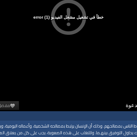
خطأ في تشغيل مشغل الفيديو (1) error
مفضل
الناس بمصالحهم. وذلك أن الإنسان يرتبط بمصالحه الشخصية، وأعماله اليومية، وير
 يحاول التوفيق بينهـما. وللتغلب على هذه الصعوبة، يجب على كل من يعتنق المبدأ