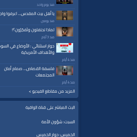
العلامات:
قناة
|
الواقية،
|
انحياز
|
إلى
|
مبدأ
|
الأم
منذ يوم واحد
إسلام
|
أناشيد
|
دروس
|
خطب قوية
|
كلمة الح
يا أهل بيت المقدس... اعرفوا واج
منذ يومين
لماذا تحتفلون وتَفجُرُون؟!
منذ 3 أيام
حوار استثنائي : الأوضاع في السود
والأهداف الأمريكية
منذ 4 أيام
فلسفة القصاص... صمام أمان
المجتمعات
منذ 4 أيام
المزيد من مقاطع الفيديو >
البث المباشر على قناة الواقية
السبت: شؤون الأمة
الخميس: حوار الخميس