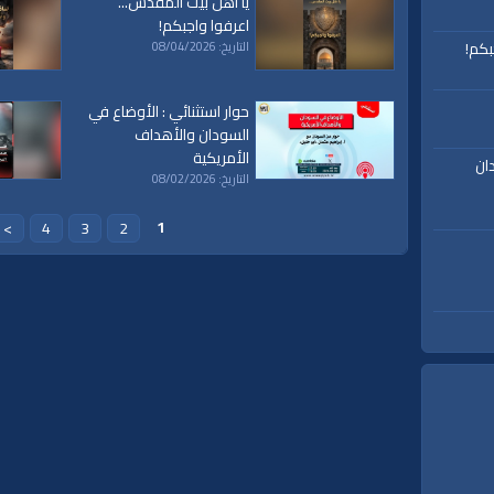
يا أهل بيت المقدس...
ة،
|
المسجد
|
الأقصى،
|
بيت
|
المقدس،
|
حزب
|
التحرير،
|
الخلافة
|
الراشدة
|
l waqiah
اعرفوا واجبكم!
ق
|
تفسير
|
حديث
|
تلاوة
|
التغيير
|
النهضة
|
إقتصاد
|
طريق النجاح
|
كيف
|
how to
|
y
بكم!
التاريخ: 08/04/2026
حوار استثنائي : الأوضاع في
السودان والأهداف
الأمريكية
ان
التاريخ: 08/02/2026
1
>
4
3
2