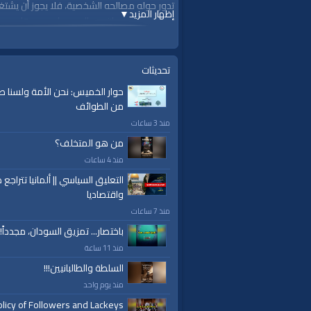
تدور حوله مصالحه الشخصية، فلا يجوز أن يشت
إظهار المزيد
▼
مصالحه إلى دوران مصالحه حول محورها.
التكتل الحزبي - صفحة 48
تحديثات
https://youtu.be/uiQfrPhhTtE
حوار الخميس: نحن الأمة ولسنا ط
لمشاهدة المزيد
من الطوائف
/index.php/c/waqprograms-ourculture-94/
منذ 3 ساعات
من هو المتخلف؟
قناة الواقية: انحياز إلى مبدأ الأمة
منذ 4 ساعات
@قناة الواقية
التعليق السياسي || ألمانيا تتراجع ص
#قناة_الواقية
واقتصاديا
.com/alwaqiyahtube | alwaqiyahtv@twitter
منذ 7 ساعات
باختصار... تمزيق السودان، مجدداً!
الفئات:
من ثقافتنا
منذ 11 ساعة
السلطة والطالبانيين!!!
قنوات:
منذ يوم واحد
برامج الواقية
licy of Followers and Lackeys