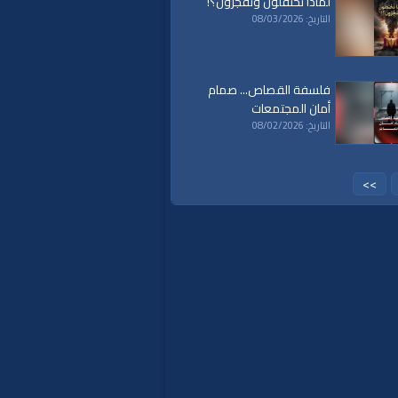
لماذا تحتفلون وتَفجُرُون؟!
a
|
al waqiaa
|
al waqia
|
سياسة
|
حكم
|
التاريخ: 08/03/2026
islam
|
politics
|
econom
فلسفة القصاص... صمام
أمان المجتمعات
التاريخ: 08/02/2026
>>