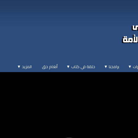
ات ▼
برامجنا ▼
حلقة في كتاب ▼
أنغام حق
المزيد
▼