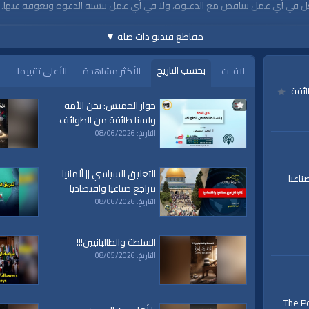
غل في أي عمل يتناقض مع الدعـوة، ولا في أي عمل ينسيه الدعوة ويعوقه عنها. 
مقاطع فيديو ذات صلة
▼
بحسب التاريخ
لافـت
الأكثر مشاهدة
الأعلى تقييما
ائفة
حوار الخميس: نحن الأمة
https://www.alwaqiyah.tv
ولسنا طائفة من الطوائف
التاريخ: 08/06/2026
التعليق السياسي || ألمانيا
ناعيا
تتراجع صناعيا واقتصاديا
www.alwaqiyah.tv | facebook
التاريخ: 08/06/2026
السلطة والطالبانيين!!!
التاريخ: 08/05/2026
The Po