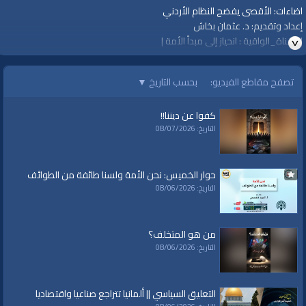
اضاءات: الأقصى يفضح النظام الأردني
إعداد وتقديم: د. عثمان بخاش
| #قناة_الواقية : انحياز إلى مبدأ الأمة |
الفئات:
تصفح مقاطع الفيديو:
بحسب التاريخ
▼
أرشيف الواقية
»
إضاءات
العلامات:
الواقية،
|
قناة
|
الواقية
|
الأقصى
|
الأردن
|
الملك الأردني
|
السفارة
كفوا عن ديننا!!
الإسرائيلة
|
نتنياهو
التاريخ: 08/07/2026
حوار الخميس: نحن الأمة ولسنا طائفة من الطوائف
التاريخ: 08/06/2026
من هو المتخلف؟
التاريخ: 08/06/2026
التعليق السياسي || ألمانيا تتراجع صناعيا واقتصاديا