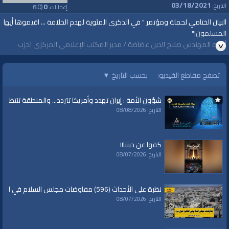
03/18/2021
0
0
التاريخ:
إعجابات:
(
%)
البيان الختامي لحملة ومؤتمر " في الذكرى المئوية لهدم الخلافة ... اقيموها أيها
المسلمون!"
ألقاه المهندس صلاح الدين عضاضة / مدير المكتب الإعلامي المركزي لحزب
التحرير
https://youtu.be/6M6opbGK3K4
تصفح مقاطع الفيديو:
بحسب التاريخ
▼
#قناة_الواقية
شؤون الأمة : إيران تهدد وأمريكا تتردد... والمنطقة تنتظر الك
#أقيموا_الخلافة
التاريخ: 08/08/2026
#ReturnTheKhilafah
#YenidenHilafet
#خلافت_کو_قائم_کرو
كفوا عن ديننا!!
www.alwaqiyah.tv
التاريخ: 08/07/2026
للمزيد نرجو زيارة صفحة الحملة:
http://www.hizb-uttahrir.info/ar/index.php/hizb-campaigns/72581.html
نظرة على الأحداث (596) مفاوضات مجلس السلام في القاهرة حول غزة
التاريخ: 08/07/2026
قناة الواقية: انحياز إلى مبدأ الأمة
@قناة الواقية