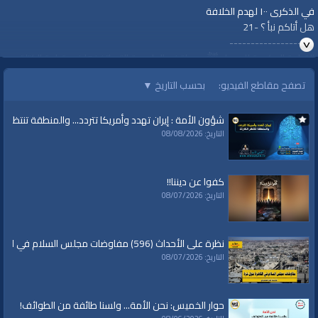
في الذكرى ١٠٠ لهدم الخلافة
هل أتاكم نبأ ؟ -21
--------------------
القيادة الحكيمة للرسول ﷺ ومواقفه الحاسمة التي اتخذها في قيادة الكتلة
والدولة أعزَّت الإسلام ورفعت شأنه، وكانت الأمة تخوض المعارك السياسية
تصفح مقاطع الفيديو:
بحسب التاريخ
▼
والعسكرية من نصر إلى نصر، وهو ﷺ بهذا رسم لنا الطريق الصحيح لإقامة الدولة.
https://youtu.be/YjBibdoAJXE
شؤون الأمة : إيران تهدد وأمريكا تتردد... والمنطقة تنتظر الك
#قناة_الواقية
التاريخ: 08/08/2026
#أقيموا_الخلافة
#ReturnTheKhilafah
#YenidenHilafet
كفوا عن ديننا!!
#خلافت_کو_قائم_کرو
التاريخ: 08/07/2026
www.alwaqiyah.tv
نظرة على الأحداث (596) مفاوضات مجلس السلام في القاهرة حول غزة
التاريخ: 08/07/2026
قناة الواقية: انحياز إلى مبدأ الأمة
حوار الخميس: نحن الأمة... ولسنا طائفة من الطوائف!
@قناة الواقية