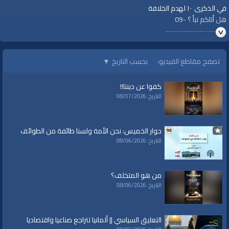
في الذكرى ١٠٠ لهدم الخلافة
هل أتاكم نبأ ؟ -09
--------------------
فقدت الأمة سلطانها بعد هدم خلافتها، وفرض الغرب على رقابها عملاء
رويبضات، فعلى الأمة أن تستعيد منهم سلطانها المسلوب، وتنصب خليفة يرعى
تصفح مقاطع الفيديو:
بحسب التاريخ
▼
شؤونها بالإسلام، فهو الراعي وهو المسؤول عن رعيته.
https://youtu.be/c8aIeBy3CGM
كفوا عن ديننا!!
#قناة_الواقية
التاريخ: 08/07/2026
#أقيموا_الخلافة
#ReturnTheKhilafah
#YenidenHilafet
حوار الخميس: نحن الأمة ولسنا طائفة من الطوائف
#خلافت_کو_قائم_کرو
التاريخ: 08/06/2026
www.alwaqiyah.tv
للمزيد نرجو زيارة صفحة الحملة:
من هو المتخلف؟
http://www.hizb-uttahrir.info/ar/index.php/hizb-campaigns/72581.html
التاريخ: 08/06/2026
قناة الواقية: انحياز إلى مبدأ الأمة
التعليق السياسي || ألمانيا تتراجع صناعيا واقتصاديا