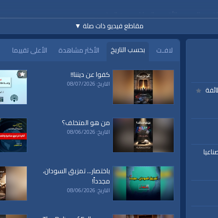
لة من المسجد الأقصى المبارك = بيت المقدس
مقاطع فيديو ذات صلة
▼
بحسب التاريخ
لافـت
الأكثر مشاهدة
الأعلى تقييما
كفوا عن ديننا!!
التاريخ: 08/07/2026
ائفة
www.alwaqiyah.tv | facebook
من هو المتخلف؟
التاريخ: 08/06/2026
ناعيا
باختصار... تمزيق السودان،
مجدداً!
التاريخ: 08/06/2026
ة،
|
المسجد
|
الأقصى،
|
بيت
|
المقدس،
|
حزب
|
التحرير،
|
الخلافة
|
الراشدة
|
l waqiah
ق
|
تفسير
|
حديث
|
تلاوة
|
التغيير
|
النهضة
|
إقتصاد
|
طريق النجاح
|
كيف
|
how to
|
y