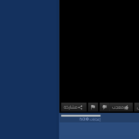
معجب
مشاركة
0
0
إعجابات:
(
%)