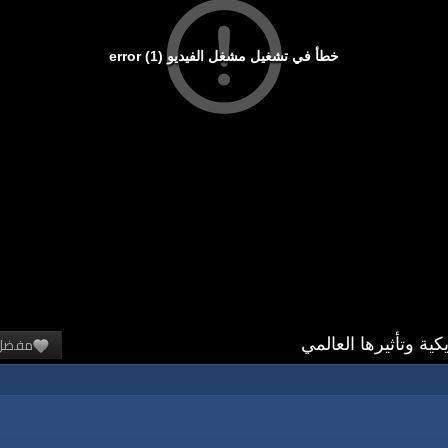
خطأ في تشغيل مشغل الفيديو (1) error
مفضل
كية وتأثيرها العالمي