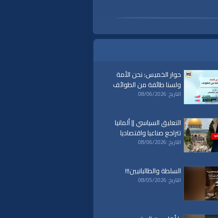
حوار الخميس: نحن الأمة
ولسنا طائفة من الطوائف
التاريخ: 08/06/2026
التعليق السياسي || ألمانيا
تتراجع صناعيا واقتصاديا
التاريخ: 08/06/2026
السلطة والطالبانيين!!!
التاريخ: 08/05/2026
a
|
al waqiaa
|
al waqia
|
سياسة
|
حكم
|
islam
|
politics
|
econom