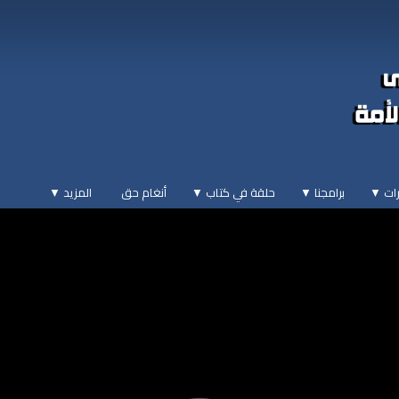
ات ▼
برامجنا ▼
حلقة في كتاب ▼
أنغام حق
المزيد
▼