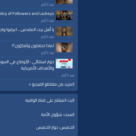
منذ 3 أيام
licy of Followers and Lackeys
منذ 3 أيام
يا أهل بيت المقدس... اعرفوا واج
منذ 4 أيام
لماذا تحتفلون وتَفجُرُون؟!
منذ 5 أيام
حوار استثنائي : الأوضاع في السود
والأهداف الأمريكية
منذ 5 أيام
المزيد من مقاطع الفيديو >
البث المباشر على قناة الواقية
السبت: شؤون الأمة
الخميس: حوار الخميس