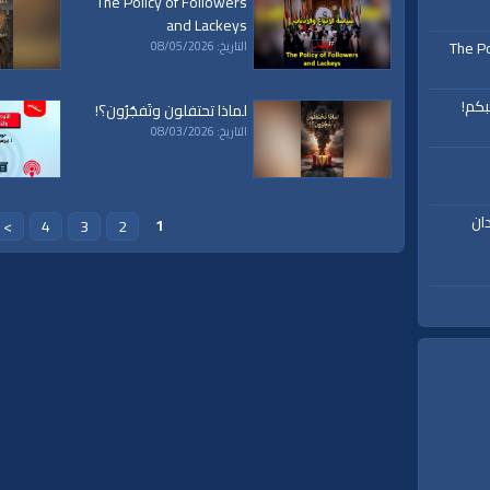
The Policy of Followers
and Lackeys
The Po
التاريخ: 08/05/2026
بكم!
لماذا تحتفلون وتَفجُرُون؟!
التاريخ: 08/03/2026
ان
1
>
4
3
2