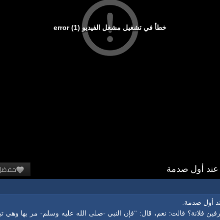
خطأ في تشغيل مشغل الفيديو (1) error
مفضل
ين فلانة؟ قالت: نعم، قال: "فإن النبي ‑صلى الله عليه وسلم‑ مر بها وهي ت