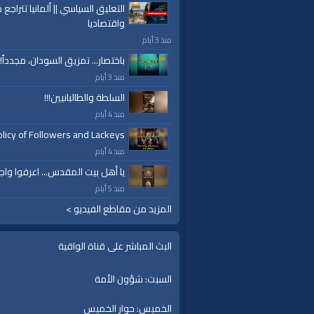
التعليق السياسي || ألمانيا تتراجع ص
واقتصاديا
منذ 3 أيام
باختصار... تمزيق السودان، مجدداً!
منذ 3 أيام
السلطة والطالبانيين!!!
منذ 4 أيام
licy of Followers and Lackeys
منذ 4 أيام
يا أهل بيت المقدس... اعرفوا واج
منذ 5 أيام
المزيد من مقاطع الفيديو >
البث المباشر على قناة الواقية
السبت: شؤون الأمة
الخميس: حوار الخميس