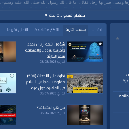
زها ومضى فمر بها رجل فقال:
ما قال لك رسول الله‑صلى الله عليه وسلم‑ . 
جد عليه بوابا، فقالت: يا رسول الله والله ما عرفتك. فقال النبي‑صلى الله علي
مقاطع فيديو ذات صلة
▼
بحسب التاريخ
لافـت
الأكثر مشاهدة
الأعلى تقييما
شؤون الأمة : إيران تهدد
وأمريكا تتردد... والمنطقة
تنتظر الكارثة
التاريخ: 08/08/2026
اوضات
نظرة على الأحداث (596)
غزة
مفاوضات مجلس السلام
|
الصبر
|
صدمة
|
عند
|
أول
في القاهرة حول غزة
التاريخ: 08/07/2026
 طائفة
من هو المتخلف؟
التاريخ: 08/06/2026