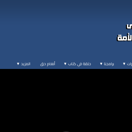
ات ▼
برامجنا ▼
حلقة في كتاب ▼
أنغام حق
المزيد
▼