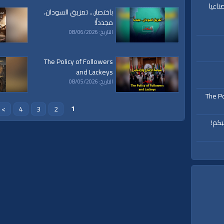
ناعيا
باختصار... تمزيق السودان،
مجدداً!
التاريخ: 08/06/2026
The Policy of Followers
and Lackeys
التاريخ: 08/05/2026
The Po
1
>
4
3
2
بكم!