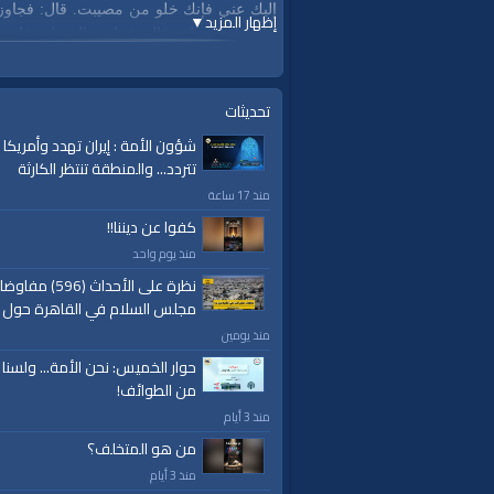
إليك عني فإنك خلو من مصيبت. قال: فجاو
إظهار المزيد
▼
الله عليه وسلم‑ قال: فجاءت الى بابه فلم ت
رواه البخاري.
| #قناة_الواقية : انحياز إلى مبدأ الأمة |
تحديثات
شؤون الأمة : إيران تهدد وأمريكا
www.alwaqiyah.tv
تتردد... والمنطقة تنتظر الكارثة
facebook.com/alwaqiyahtv
منذ 17 ساعة
alwaqiyahtv@twitter
كفوا عن ديننا!!
الفئات:
منذ يوم واحد
أرشيف الواقية
»
وما ينطق عن الهوى
نظرة على الأحداث (596) مف
مجلس السلام في القاهرة حول 
العلامات:
حديث
|
الحديث
|
النبوي
|
رسول
|
الله
منذ يومين
حوار الخميس: نحن الأمة... ولسنا
من الطوائف!
منذ 3 أيام
من هو المتخلف؟
منذ 3 أيام