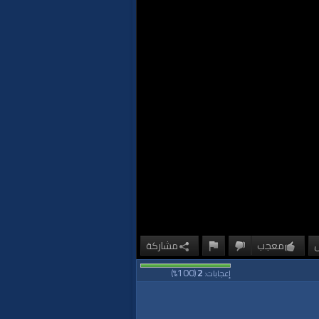
معجب
مشاركة
100
2
إعجابات:
(
%)