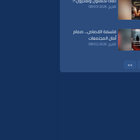
لماذا تحتفلون وتَفجُرُون؟!
islam
|
politics
|
econom
التاريخ: 08/03/2026
فلسفة القصاص... صمام
أمان المجتمعات
التاريخ: 08/02/2026
>>