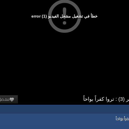
خطأ في تشغيل مشغل الفيديو (1) error
مفضل
احاً