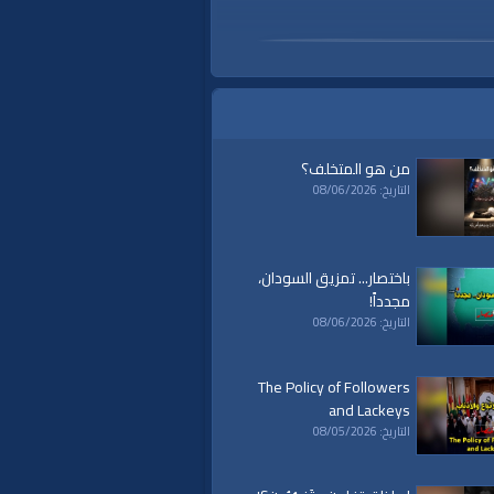
من هو المتخلف؟
التاريخ: 08/06/2026
باختصار... تمزيق السودان،
مجدداً!
التاريخ: 08/06/2026
The Policy of Followers
and Lackeys
التاريخ: 08/05/2026
a
|
al waqiaa
|
al waqia
|
سياسة
|
حكم
|