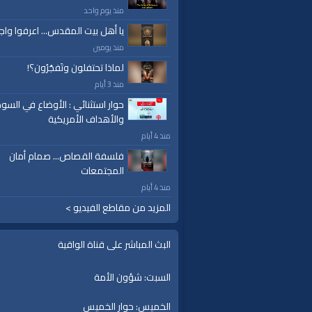
إسلام
|
أناشيد
|
دروس
|
خطب قوية
|
كلمة الح
منذ يوم واحد
يا أهل بيت المقدس... اعرفوا واج
منذ يومين
لماذا تحتفلون وتَفجُرُون؟!
منذ 3 أيام
حوار استثنائي : الأوضاع في السود
والأهداف الأمريكية
منذ 4 أيام
فلسفة القصاص... صمام أمان
المجتمعات
منذ 4 أيام
المزيد من مقاطع الفيديو >
البث المباشر على قناة الواقية
السبت: شؤون الأمة
الخميس: حوار الخميس