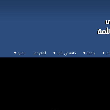
ات ▼
برامجنا ▼
حلقة في كتاب ▼
أنغام حق
المزيد
▼