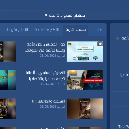
لى الرابط التالي:
مقاطع فيديو ذات صلة
▼
بحسب التاريخ
لافـت
الأكثر مشاهدة
الأعلى تقييما
الرابط التالي:
ائفة
حوار الخميس: نحن الأمة
ولسنا طائفة من الطوائف
التاريخ: 08/06/2026
www.alwaqiyah.tv | facebook
التعليق السياسي || ألمانيا
ناعيا
تتراجع صناعيا واقتصاديا
التاريخ: 08/06/2026
السلطة والطالبانيين!!!
التاريخ: 08/05/2026
The Po
ة،
|
المسجد
|
الأقصى،
|
بيت
|
المقدس،
|
حزب
|
التحرير،
|
الخلافة
|
الراشدة
|
l waqiah