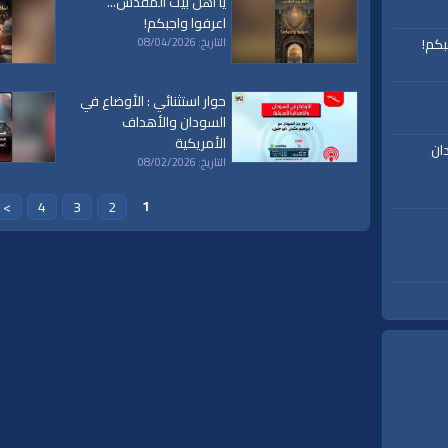
يا أهل بيت المقدس...
ق
|
تفسير
|
حديث
|
تلاوة
|
التغيير
|
النهضة
|
إقتصاد
|
طريق النجاح
|
كيف
|
how to
|
y
اعرفوا واجبكم!
بكم!
التاريخ: 08/04/2026
حوار استثنائي : الأوضاع في
السودان والأهداف
الأمريكية
ان
التاريخ: 08/02/2026
1
>
4
3
2