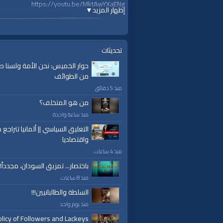
https://youtu.be/MktAwYXaENg
إظهار المزيد
▼
لمشاهدة الجزء الأول: من هو ولي الأمر، إضغط ع
https://youtu.be/6-bhf7Xc700
تحديثات
لمشاهدة الجزء الثاني: ضوابط الطاعة، إضغط على 
حوار الخميس: نحن الأمة ولسنا ط
https://youtu.be/eOT96haISPs
من الطوائف
منذ 5 دقائق
من هو المتخلف؟
قناة الواقية: انحياز إلى مبدأ الأمة
.com/alwaqiyahtube | alwaqiyahtv@twitter
منذ ساعة واحدة
@قناة الواقية
التعليق السياسي || ألمانيا تتراجع ص
#قناة_الواقية
واقتصاديا
منذ 4 ساعات
الفئات:
باختصار... تمزيق السودان، مجدداً!
احذرهم ان يفتنوك
منذ 8 ساعات
قنوات:
السلطة والطالبانيين!!!
برامج الواقية
منذ يوم واحد
licy of Followers and Lackeys
العلامات:
قناة
|
الواقية،
|
انحياز
|
إلى
|
مبدأ
|
الأم