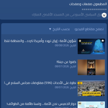
المطبعون صفعات وصفحات
=============
التعليق السياسي الأسبوعي من المسجد الأقصى المبارك
للمفكر السياسي الأستاذ أحمد الخطواني
تصفح مقاطع الفيديو:
بحسب التاريخ
▼
الأربعاء، 29 ذو الحجة 1441هـ الموافق 19 آب/أغسطس، 2020 مـ
https://youtu.be/Av9PrYmRtXc
شؤون الأمة : إيران تهدد وأمريكا تتردد... والمنطقة تنتظر الك
#ضد_التطبيع
التاريخ: 08/08/2026
#التطبيع_خيانة
قناة الواقية: انحياز إلى مبدأ الأمة
كفوا عن ديننا!!
التاريخ: 08/07/2026
@قناة الواقية
#قناة_الواقية
www.alwaqiyah.tv | facebook.com/alwaqiyahtube | alwaqiyahtv@twitter
نظرة على الأحداث (596) مفاوضات مجلس السلام في القاهرة حول غزة
التاريخ: 08/07/2026
الفئات:
التعليق السياسي
قنوات:
حوار الخميس: نحن الأمة... ولسنا طائفة من الطوائف!