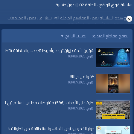
سلسلة فوق الواقع - الحلقة 02 || بدون جنسية
تعالج هذه السلسلة بعض المفاهيم الخاطئة التي تنتشر في بعض المجتمعات
كالعصبية الوطنية أو القبلية وقد أخذنا الكويت مثالاً.
هذه السلسلة من إعداد المهندس أسامة الثويني
تصفح مقاطع الفيديو:
بحسب التاريخ
▼
#فوق_الواقع
www.alwaqiyah.tv
شؤون الأمة : إيران تهدد وأمريكا تتردد... والمنطقة تنتظر الك
https://youtu.be/jknGZ--AfMw
التاريخ: 08/08/2026
كفوا عن ديننا!!
قناة الواقية: انحياز إلى مبدأ الأمة
التاريخ: 08/07/2026
@قناة الواقية
#قناة_الواقية
نظرة على الأحداث (596) مفاوضات مجلس السلام في القاهرة حول غزة
www.alwaqiyah.tv | facebook.com/alwaqiyahtube | alwaqiyahtv@twitter
التاريخ: 08/07/2026
الفئات:
شهر رمضان
حوار الخميس: نحن الأمة... ولسنا طائفة من الطوائف!