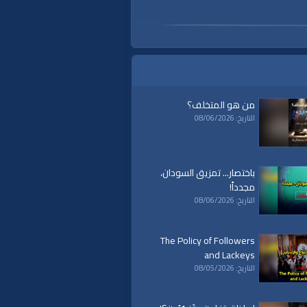
من هو المتخلف؟
التاريخ: 08/06/2026
باختصار... تمزيق السودان،
مجدداً!
التاريخ: 08/06/2026
a
|
al waqiaa
|
al waqia
|
سياسة
|
حكم
|
The Policy of Followers
islam
|
politics
|
econom
and Lackeys
التاريخ: 08/05/2026