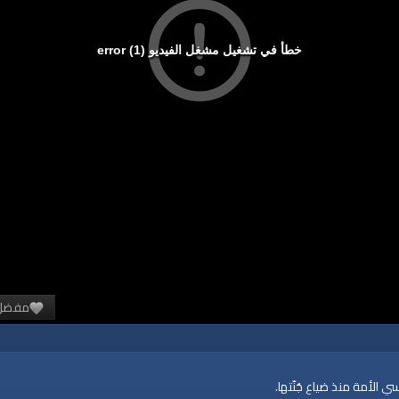
خطأ في تشغيل مشغل الفيديو (1) error
مفضل
الأمة منذ ضياع جُنّتها.