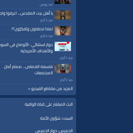
منذ يومين
يا أهل بيت المقدس... اعرفوا واج
منذ 3 أيام
لماذا تحتفلون وتَفجُرُون؟!
منذ 4 أيام
حوار استثنائي : الأوضاع في السود
والأهداف الأمريكية
منذ 5 أيام
فلسفة القصاص... صمام أمان
المجتمعات
منذ 5 أيام
المزيد من مقاطع الفيديو >
البث المباشر على قناة الواقية
السبت: شؤون الأمة
الخميس: حوار الخميس