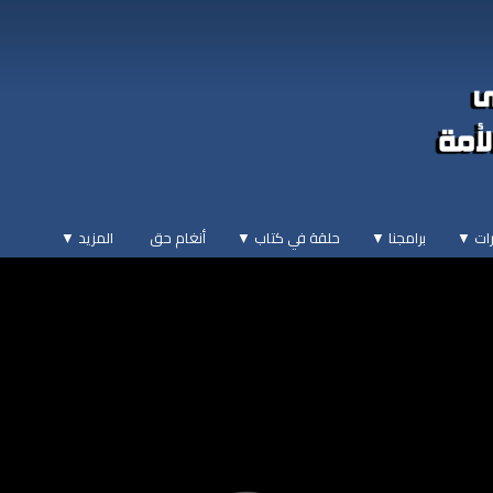
ات ▼
برامجنا ▼
حلقة في كتاب ▼
أنغام حق
المزيد
▼