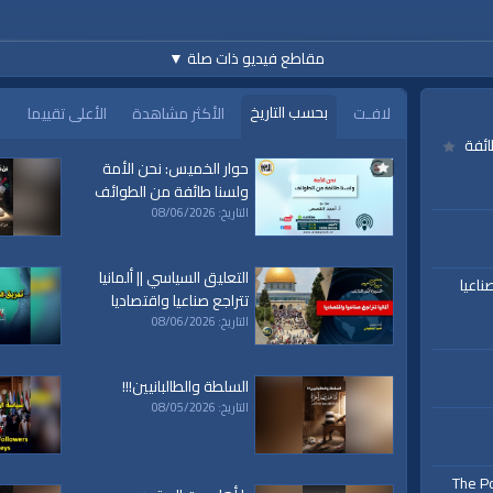
مقاطع فيديو ذات صلة
▼
بحسب التاريخ
لافـت
الأكثر مشاهدة
الأعلى تقييما
ائفة
حوار الخميس: نحن الأمة
www.alwaqiyah.tv | facebo
ولسنا طائفة من الطوائف
التاريخ: 08/06/2026
التعليق السياسي || ألمانيا
ناعيا
تتراجع صناعيا واقتصاديا
التاريخ: 08/06/2026
ة،
|
المسجد
|
الأقصى،
|
بيت
|
المقدس،
|
حزب
|
التحرير،
|
الخلافة
|
الراشدة
|
l waqiah
ق
|
تفسير
|
حديث
|
تلاوة
|
التغيير
|
النهضة
|
إقتصاد
|
السلطة والطالبانيين!!!
طريق النجاح
|
كيف
|
how to
|
y
التاريخ: 08/05/2026
The Po