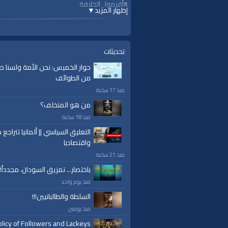
#أقيموا_الخلافة
إظهار المزيد
▼
#ReturnTheKhilafah
#YenidenHilafet
قناة الواقية: انحياز إلى مبدأ الأمة
تحديثات
@قناة الواقية
حوار الخميس: نحن الأمة ولسنا ط
#قناة_الواقية
من الطوائف
ok.com/alwaqiyahtv | alwaqiyahtv@twitter
منذ 17 ساعة
الفئات:
من هو المتخلف؟
أرشيف الواقية
»
في ذكرى هدم الخلافة
منذ 18 ساعة
التعليق السياسي || ألمانيا تتراجع ص
قنوات:
واقتصاديا
برامج الواقية
منذ 21 ساعة
العلامات:
قناة
|
الواقية،
|
انحياز
|
إلى
|
مبدأ
|
الأم
باختصار... تمزيق السودان، مجدداً!
إسلام
|
أناشيد
|
دروس
|
خطب قوية
|
كلمة الح
منذ يوم واحد
السلطة والطالبانيين!!!
منذ يومين
licy of Followers and Lackeys