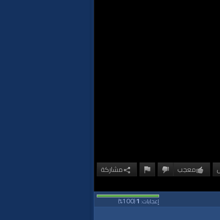
معجب
مشاركة
100
1
إعجابات:
(
%)