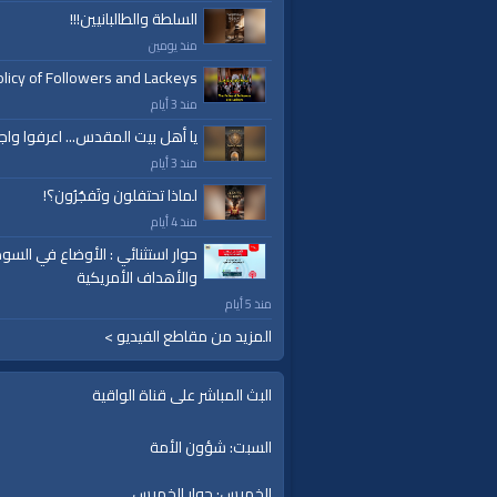
السلطة والطالبانيين!!!
منذ يومين
licy of Followers and Lackeys
منذ 3 أيام
يا أهل بيت المقدس... اعرفوا واج
منذ 3 أيام
لماذا تحتفلون وتَفجُرُون؟!
منذ 4 أيام
حوار استثنائي : الأوضاع في السود
والأهداف الأمريكية
منذ 5 أيام
المزيد من مقاطع الفيديو >
البث المباشر على قناة الواقية
السبت: شؤون الأمة
الخميس: حوار الخميس