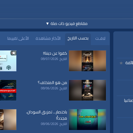
مقاطع فيديو ذات صلة
▼
بحسب التاريخ
لافـت
الأكثر مشاهدة
الأعلى تقييما
كفوا عن ديننا!!
التاريخ: 08/07/2026
www.alwaqiyah.tv | facebo
ائفة
من هو المتخلف؟
التاريخ: 08/06/2026
ناعيا
باختصار... تمزيق السودان،
ة،
|
المسجد
|
الأقصى،
|
بيت
|
المقدس،
|
حزب
|
التحرير،
|
الخلافة
|
الراشدة
|
l waqiah
مجدداً!
ق
|
تفسير
|
حديث
|
تلاوة
|
التغيير
|
النهضة
|
إقتصاد
|
طريق النجاح
|
كيف
|
how to
|
y
التاريخ: 08/06/2026