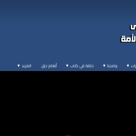
ات ▼
برامجنا ▼
حلقة في كتاب ▼
أنغام حق
المزيد
▼