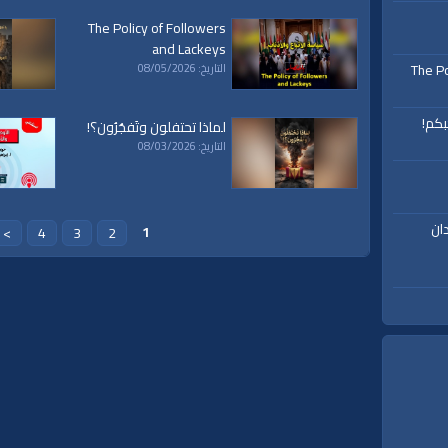
The Policy of Followers
and Lackeys
The Po
التاريخ: 08/05/2026
بكم!
لماذا تحتفلون وتَفجُرُون؟!
التاريخ: 08/03/2026
ان
1
>
4
3
2