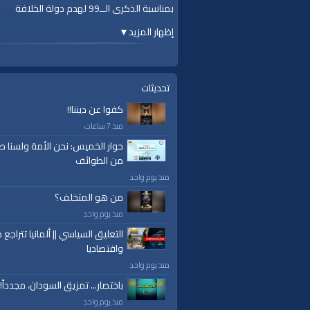
بمناسبة الذكرى الــ99 لهدم دولة الخلافة
إظهار المزيد
▼
#أقيموا_الخلافة
#ReturnTheKhilafah
#YenidenHilafet
قناة الواقية: انحياز إلى مبدأ الأمة
تحديثات
كفوا عن ديننا!!
@قناة الواقية
منذ 7 ساعات
#قناة_الواقية
ok.com/alwaqiyahtv | alwaqiyahtv@twitter
حوار الخميس: نحن الأمة ولسنا ط
من الطوائف
الفئات:
منذ يوم واحد
أرشيف الواقية
»
في ذكرى هدم الخلافة
من هو المتخلف؟
منذ يوم واحد
قنوات:
برامج الواقية
التعليق السياسي || ألمانيا تتراجع ص
واقتصاديا
العلامات:
قناة
|
الواقية،
|
انحياز
|
إلى
|
مبدأ
|
الأم
منذ يوم واحد
إسلام
|
أناشيد
|
دروس
|
خطب قوية
|
كلمة الح
باختصار... تمزيق السودان، مجدداً!
منذ يوم واحد