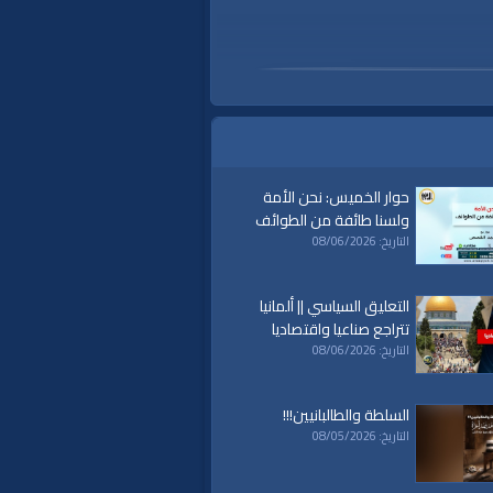
حوار الخميس: نحن الأمة
ولسنا طائفة من الطوائف
التاريخ: 08/06/2026
التعليق السياسي || ألمانيا
تتراجع صناعيا واقتصاديا
التاريخ: 08/06/2026
السلطة والطالبانيين!!!
a
|
al waqiaa
|
al waqia
|
سياسة
|
حكم
|
econom
|
politics
التاريخ: 08/05/2026
|
islam