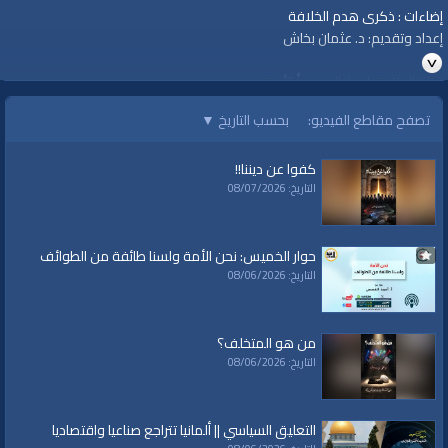
إضاءات : ذكرى هدم الخلافة
إعداد وتقديم: د. عثمان بخاش
قناة الواقية: انحياز إلى مبدأ الأمة
Al-Waqiyah TV
تصفح مقاطع الفيديو:
بحسب التاريخ
▼
Illumination Program
“The Anniversary of the Destruction of the Khilafah”
كفوا عن ديننا!!
Weekly Political Comment
التاريخ: 08/07/2026
By: Dr Osman Bakhach (Abu Ubaida)
Director of the Central Media Office of Hizb ut Tahrir
Saturday 25 Jumada II 1440 AH corresponding to 2/3/2019 CE
حوار الخميس: نحن الأمة ولسنا طائفة من الطوائف
التاريخ: 08/06/2026
#الواقية
#قناة_الواقية
من هو المتخلف؟
www.alwaqiyah.tv | facebook.com/alwaqiyahtv | alwaqiyahtv@twitter
التاريخ: 08/06/2026
الفئات:
أرشيف الواقية
»
إضاءات
Other Languages
التعليق السياسي || ألمانيا تتراجع صناعيا واقتصاديا