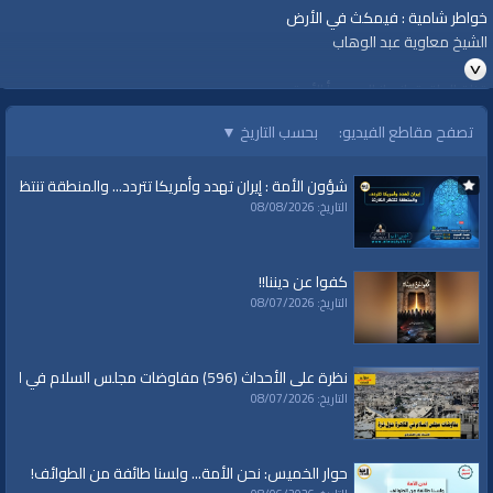
خواطر شامية : فيمكث في الأرض
الشيخ معاوية عبد الوهاب
قناة الواقية: انحياز إلى مبدأ الأمة
تصفح مقاطع الفيديو:
بحسب التاريخ
▼
#الواقية
#قناة_الواقية
شؤون الأمة : إيران تهدد وأمريكا تتردد... والمنطقة تنتظر الك
www.alwaqiyah.tv | facebook.com/alwaqiyahtv | alwaqiyahtv@twitter
التاريخ: 08/08/2026
الفئات:
أرشيف الواقية
»
خواطر شامية
كفوا عن ديننا!!
قنوات:
التاريخ: 08/07/2026
برامج الواقية
العلامات:
قناة
|
الواقية
|
خواطر شامية
|
معاوية عبد الوهاب
|
الأرض
نظرة على الأحداث (596) مفاوضات مجلس السلام في القاهرة حول غزة
التاريخ: 08/07/2026
حوار الخميس: نحن الأمة... ولسنا طائفة من الطوائف!