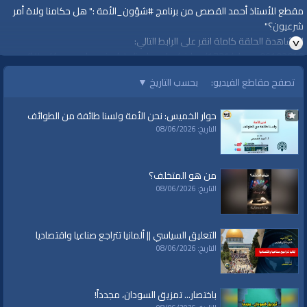
مقطع للأستاذ أحمد القصص من برنامج #شؤون_الأمة :" هل حكامنا ولاة أمر
شرعيون؟"
لمشاهدة الحلقة كاملة انقر على الرابط التالي:
http://www.alwaqiyah.tv/index.php/video/1731/shoon06102018/
تصفح مقاطع الفيديو:
بحسب التاريخ
▼
قناة الواقية: انحياز إلى مبدأ الأمة
حوار الخميس: نحن الأمة ولسنا طائفة من الطوائف
التاريخ: 08/06/2026
#الواقية
#قناة_الواقية
www.alwaqiyah.tv | facebook.com/alwaqiyahtv | alwaqiyahtv@twitter
من هو المتخلف؟
الفئات:
التاريخ: 08/06/2026
متفرقات
قنوات:
التعليق السياسي || ألمانيا تتراجع صناعيا واقتصاديا
برامج الواقية
التاريخ: 08/06/2026
العلامات:
قناة
|
الواقية
|
الحسين
|
يزيد
|
معاوية
|
ولي الأمر
|
شؤون الأمة
|
أحمد
القصص
|
الكوفة
|
علي بن أبي طالب
باختصار... تمزيق السودان، مجدداً!