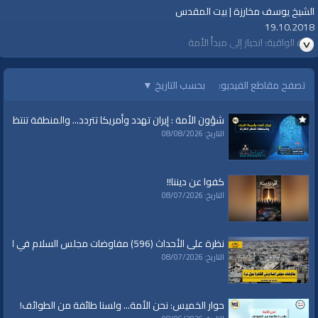
الشيخ يوسف مخارزة | بيت المقدس
19.10.2018
قناة الواقية: انحياز إلى مبدأ الأمة
#الواقية
تصفح مقاطع الفيديو:
بحسب التاريخ
▼
#قناة_الواقية
www.alwaqiyah.tv | facebook.com/alwaqiyahtv | alwaqiyahtv@twitter
شؤون الأمة : إيران تهدد وأمريكا تتردد... والمنطقة تنتظر الك
الفئات:
التاريخ: 08/08/2026
خطب ودروس
قنوات:
كفوا عن ديننا!!
برامج الواقية
التاريخ: 08/07/2026
العلامات:
قناة
|
الواقية
|
خاشقجي
|
عهد الله
|
خطب نارية
|
الظاهرية
نظرة على الأحداث (596) مفاوضات مجلس السلام في القاهرة حول غزة
التاريخ: 08/07/2026
حوار الخميس: نحن الأمة... ولسنا طائفة من الطوائف!