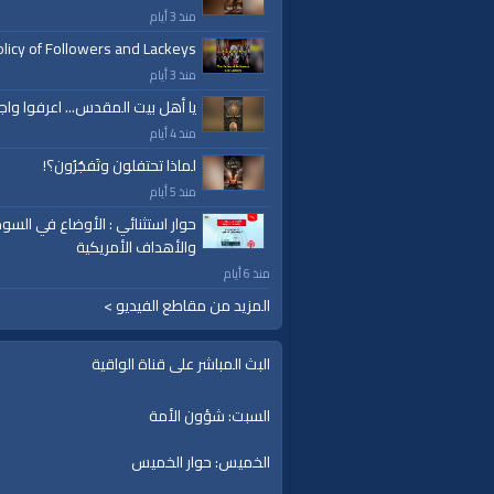
منذ 3 أيام
licy of Followers and Lackeys
منذ 3 أيام
يا أهل بيت المقدس... اعرفوا واج
منذ 4 أيام
لماذا تحتفلون وتَفجُرُون؟!
منذ 5 أيام
حوار استثنائي : الأوضاع في السود
والأهداف الأمريكية
منذ 6 أيام
المزيد من مقاطع الفيديو >
البث المباشر على قناة الواقية
السبت: شؤون الأمة
الخميس: حوار الخميس