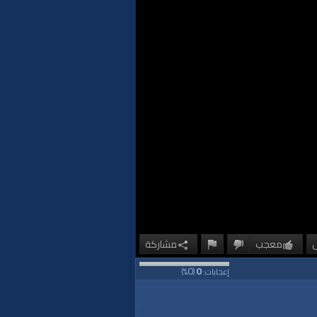
معجب
مشاركة
0
0
إعجابات:
(
%)