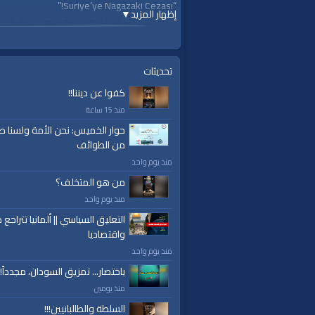
“Suriye’ye Nagazaki Cezası!”
إظهار المزيد
▼
n ve Sunan: Dr. Osman Bahaş (Ebu Ubeyde)
ilhicce1439 El-Muvafık M. 16 Ağustos 2018
تحديثات
قناة الواقية: انحياز إلى مبدأ الأمة
كفوا عن ديننا!!
منذ 15 ساعة
#الواقية
#قناة_الواقية
حوار الخميس: نحن الأمة ولسنا ط
من الطوائف
ok.com/alwaqiyahtv | alwaqiyahtv@twitter
منذ يوم واحد
الفئات:
من هو المتخلف؟
Other Languages
منذ يوم واحد
Türkçe çeviri
»
Other Languages
التعليق السياسي || ألمانيا تتراجع ص
قنوات:
واقتصاديا
Other Languages
منذ يوم واحد
باختصار... تمزيق السودان، مجدداً!
العلامات:
قناة،
|
الواقية
|
el-vakiye
|
evizyonu
منذ يومين
chp
|
akp
|
müdürü
|
ofisi
|
medya
|
merkezi
السلطة والطالبانيين!!!