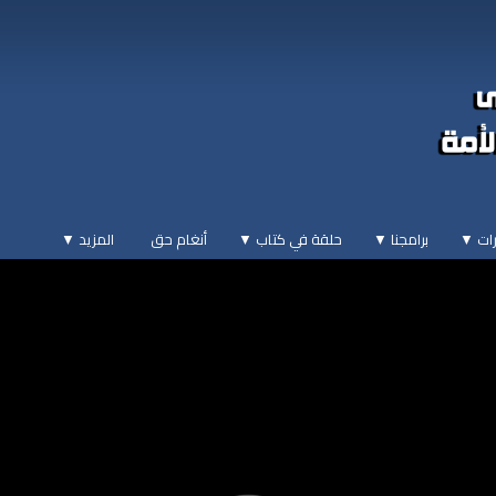
ات ▼
برامجنا ▼
حلقة في كتاب ▼
أنغام حق
المزيد
▼