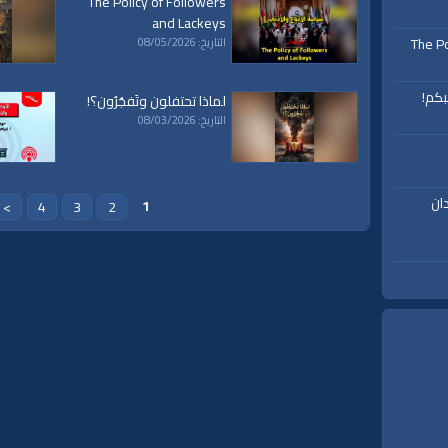
The Policy of Followers
and Lackeys
The Po
التاريخ: 08/05/2026
بكم!
لماذا تحتفلون وتَفجُرُون؟!
التاريخ: 08/03/2026
ان
1
>
4
3
2