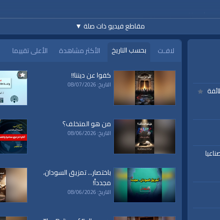
Hazırlaya
H. 05 Z
مقاطع فيديو ذات صلة
▼
بحسب التاريخ
لافـت
الأكثر مشاهدة
الأعلى تقييما
كفوا عن ديننا!!
التاريخ: 08/07/2026
ائفة
www.alwaqiyah.tv | facebo
من هو المتخلف؟
التاريخ: 08/06/2026
ناعيا
باختصار... تمزيق السودان،
مجدداً!
التاريخ: 08/06/2026
|
bahaş
|
dr. osman
|
cezası
|
nagazaki
|
suriye’ye
|
serisi
|
aydınlatmalar
|
tel
ma
|
yorum
|
adalet
|
camii
|
aksa
|
filistin
|
darbe
|
15 temmuz
|
fetö
|
pkk
|
mhp
|