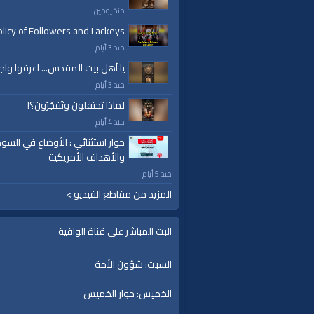
منذ يومين
licy of Followers and Lackeys
منذ 3 أيام
يا أهل بيت المقدس... اعرفوا واج
منذ 3 أيام
لماذا تحتفلون وتَفجُرُون؟!
منذ 4 أيام
حوار استثنائي : الأوضاع في السود
والأهداف الأمريكية
منذ 5 أيام
المزيد من مقاطع الفيديو >
البث المباشر على قناة الواقية
السبت: شؤون الأمة
الخميس: حوار الخميس