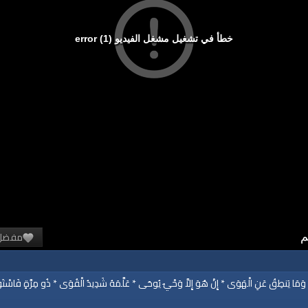
خطأ في تشغيل مشغل الفيديو (1) error
مفضل
وَمَا يَنطِقُ عَنِ الْهَوَى * إِنْ هُوَ إِلاَّ وَحْيٌ يُوحَى * عَلَّمَهُ شَدِيدُ الْقُوَى * ذُو مِرَّةٍ فَاسْتَ