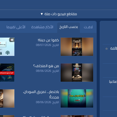
مقاطع فيديو ذات صلة
▼
www.alwaqiyah.tv | facebo
بحسب التاريخ
لافـت
الأكثر مشاهدة
الأعلى تقييما
كفوا عن ديننا!!
التاريخ: 08/07/2026
ائفة
|
حديث
من هو المتخلف؟
التاريخ: 08/06/2026
ناعيا
باختصار... تمزيق السودان،
مجدداً!
التاريخ: 08/06/2026