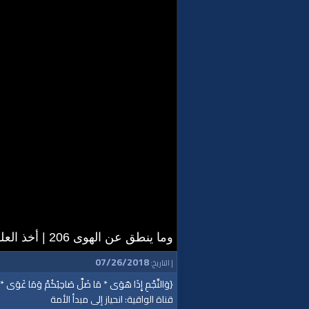
وما ينطق عن الهوى 206 | أخذ العلم
07/26/2018
| التاريخ:
{وَالنَّجْمِ إِذَا هَوَى * مَا ضَلَّ صَاحِبُكُمْ وَمَا غَوَى * 
قناة الواقية: انحياز إلى مبدأ الأمة