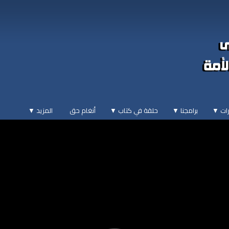
ات ▼
برامجنا ▼
حلقة في كتاب ▼
أنغام حق
المزيد
▼