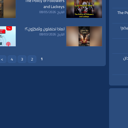
The Policy of Followers
and Lackeys
The Po
التاريخ: 08/05/2026
بكم!
لماذا تحتفلون وتَفجُرُون؟!
التاريخ: 08/03/2026
ان
1
>
4
3
2