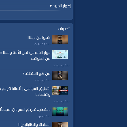
إظهار المزيد
▼
#الواقية
#قناة_الواقية
ok.com/alwaqiyahtv | alwaqiyahtv@twitter
تحديثات
الفئات:
كفوا عن ديننا!!
أرشيف الواقية
»
وما ينطق عن الهوى
منذ 11 ساعة
قنوات:
حوار الخميس: نحن الأمة ولسنا ط
برامج الواقية
من الطوائف
منذ يوم واحد
العلامات:
قناة،
|
الواقية
|
وما ينطق عن الهوى
من هو المتخلف؟
منذ يوم واحد
التعليق السياسي || ألمانيا تتراجع ص
واقتصاديا
منذ يوم واحد
باختصار... تمزيق السودان، مجدداً!
منذ يومين
السلطة والطالبانيين!!!