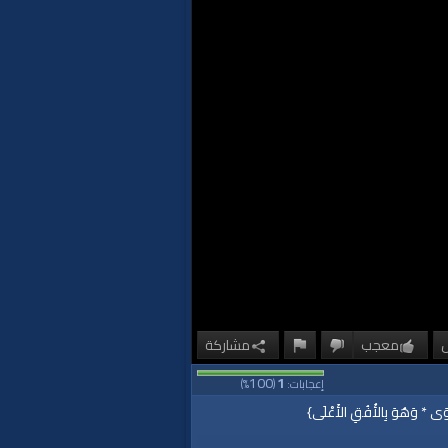
معجب
مشاركة
100
1
إعجابات:
(
%)
وَى * وَهُوَ بِالأُفُقِ الأَعْلَى}